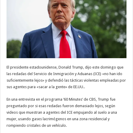
migratorias
«no
han
ido
suficientemente
lejos»
y
defiende
tácticas
El presidente estadounidense, Donald Trump, dijo este domingo que
las redadas del Servicio de Inmigración y Aduanas (ICE) «no han ido
suficientemente lejos» y defendió las tácticas violentas empleadas por
sus agentes para «sacar a la gente» de EE.UU..
En una entrevista en el programa ’60 Minutes’ de CBS, Trump fue
preguntado por si esas redadas fueron demasiado lejos, según
videos que muestran a agentes del ICE empujando al suelo a una
mujer, usando gases lacrimógenos en una zona residencial y
rompiendo cristales de un vehículo.