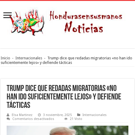
Inicio
-
Internacionales
-
Trump dice que redadas migratorias «no han ido
suficientemente lejos» y defiende tácticas
Trump dice que redadas migratorias «no
han ido suficientemente lejos» y defiende
tácticas
Elsa Martinez
3 noviembre, 2025
Internacionales
en
Comentarios desactivados
21 Visto
Trump
dice
que
redadas