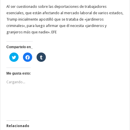
Al ser cuestionado sobre las deportaciones de trabajadores
esenciales, que están afectando al mercado laboral de varios estados,
Trump inicialmente apostilló que se trataba de «jardineros
criminales», para luego afirmar que él necesita «jardineros y
granjeros más que nadie». EFE
Compartelo en_
H
H
H
a
a
a
z
z
z
c
c
c
l
l
l
i
i
i
Me gusta esto:
c
c
c
p
p
p
Cargando...
a
a
a
r
r
r
a
a
a
c
c
c
o
o
o
m
m
m
p
p
p
a
a
a
r
r
r
t
t
t
i
i
i
r
r
r
e
e
e
Relacionado
n
n
n