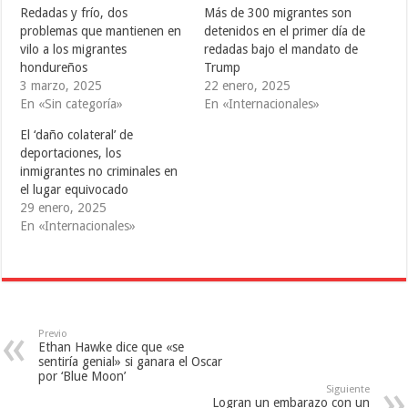
T
F
T
Redadas y frío, dos
Más de 300 migrantes son
w
a
u
i
c
m
problemas que mantienen en
detenidos en el primer día de
t
e
b
vilo a los migrantes
redadas bajo el mandato de
t
b
l
e
o
r
hondureños
Trump
r
o
(
(
k
S
3 marzo, 2025
22 enero, 2025
S
(
e
En «Sin categoría»
En «Internacionales»
e
S
a
a
e
b
b
a
r
El ‘daño colateral’ de
r
b
e
e
r
e
deportaciones, los
e
e
n
inmigrantes no criminales en
n
e
u
u
n
n
el lugar equivocado
n
u
a
a
n
v
29 enero, 2025
v
a
e
En «Internacionales»
e
v
n
n
e
t
t
n
a
a
t
n
n
a
a
a
n
n
n
a
u
u
n
e
e
u
v
v
e
a
Previo
a
v
)
Ethan Hawke dice que «se
)
a
)
sentiría genial» si ganara el Oscar
por ‘Blue Moon’
Siguiente
Logran un embarazo con un