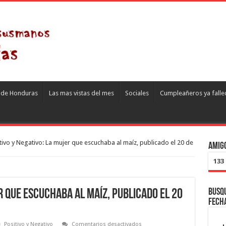
s de Honduras
Las mas vistas del mes
Sociales
Cumpleañeros ya falle
tivo y Negativo: La mujer que escuchaba al maíz, publicado el 20 de
Amigo
133
Busqu
r que escuchaba al maíz, publicado el 20
fech
en
Positivo y Negativo
Comentarios desactivados