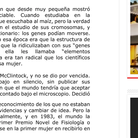
Rep
de
víde