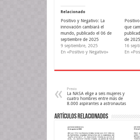
t
t
t
i
i
i
r
r
r
e
e
e
Relacionado
n
n
n
T
F
T
Positivo y Negativo: La
Positivo
w
a
u
i
c
m
innovación cambiará el
que cam
t
e
b
mundo, publicado el 06 de
publica
t
b
l
e
o
r
septiembre de 2025
de 202
r
o
(
(
k
S
9 septiembre, 2025
16 sept
S
(
e
En «Positivo y Negativo»
En «Pos
e
S
a
a
e
b
b
a
r
r
b
e
e
r
e
e
e
n
n
e
u
u
n
n
n
u
a
a
n
v
Previo
v
a
e
La NASA elige a seis mujeres y
e
v
n
n
e
t
cuatro hombres entre más de
t
n
a
8.000 aspirantes a astronautas
a
t
n
n
a
a
a
n
n
Artículos relacionados
n
a
u
u
n
e
e
u
v
v
e
a
a
v
)
)
a
)