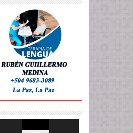
roductor
o