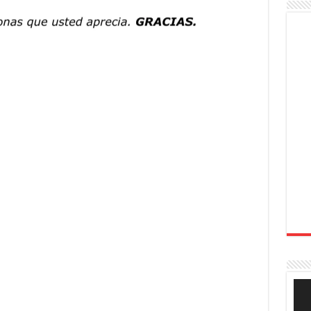
Rep
de
víde