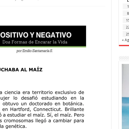
L
Positivo
y
1
Negativo:
8
La
mujer
1
que
escuchaba
2
al
maíz,
2
publicado
« A
el
20
de
septiembre
de
2025