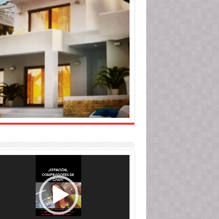
roductor
o