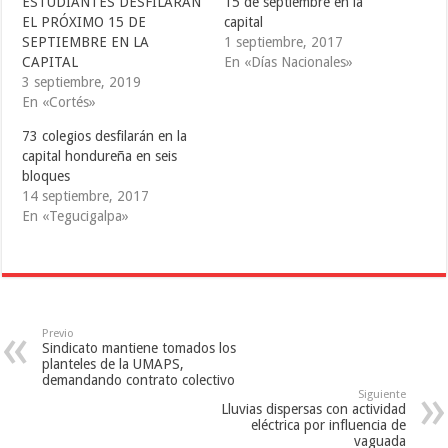
i
c
m
ESTUDIANTES DESFILARÁN
15 de septiembre en la
t
e
b
EL PRÓXIMO 15 DE
capital
t
b
l
e
o
r
SEPTIEMBRE EN LA
1 septiembre, 2017
r
o
(
(
k
S
CAPITAL
En «Días Nacionales»
S
(
e
3 septiembre, 2019
e
S
a
a
e
b
En «Cortés»
b
a
r
r
b
e
e
r
e
73 colegios desfilarán en la
e
e
n
capital hondureña en seis
n
e
u
u
n
n
bloques
n
u
a
a
n
v
14 septiembre, 2017
v
a
e
En «Tegucigalpa»
e
v
n
n
e
t
t
n
a
a
t
n
n
a
a
a
n
n
n
a
u
u
n
e
e
u
v
v
e
a
Previo
a
v
)
Sindicato mantiene tomados los
)
a
)
planteles de la UMAPS,
demandando contrato colectivo
Siguiente
Lluvias dispersas con actividad
eléctrica por influencia de
vaguada