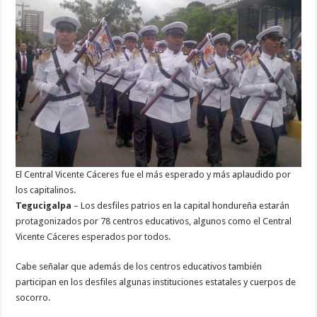
los
colegios
que
desfilarán
este
15
de
septiembre
en
la
capital
El Central Vicente Cáceres fue el más esperado y más aplaudido por
los capitalinos.
Tegucigalpa
– Los desfiles patrios en la capital hondureña estarán
protagonizados por 78 centros educativos, algunos como el Central
Vicente Cáceres esperados por todos.
Cabe señalar que además de los centros educativos también
participan en los desfiles algunas instituciones estatales y cuerpos de
socorro.