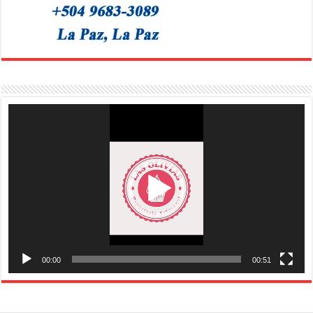
Reproductor
de
vídeo
00:00
00:51