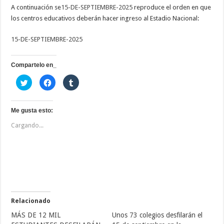
A continuación se
15-DE-SEPTIEMBRE-2025
reproduce el orden en que
los centros educativos deberán hacer ingreso al Estadio Nacional:
15-DE-SEPTIEMBRE-2025
Compartelo en_
H
H
H
a
a
a
z
z
z
c
c
c
l
l
l
i
i
i
Me gusta esto:
c
c
c
p
p
p
Cargando...
a
a
a
r
r
r
a
a
a
c
c
c
o
o
o
m
m
m
p
p
p
a
a
a
r
r
r
t
t
t
i
i
i
r
r
r
e
e
e
Relacionado
n
n
n
T
F
T
MÁS DE 12 MIL
Unos 73 colegios desfilarán el
w
a
u