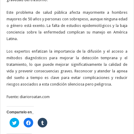
Este problema de salud pública afecta mayormente a hombres
mayores de 50 años y personas con sobrepeso, aunque ninguna edad
o género está exento. La falta de estudios epidemiológicos y la baja
conciencia sobre la enfermedad complican su manejo en América
Latina.
Los expertos enfatizan la importancia de la difusión y el acceso a
métodos diagnósticos para mejorar la detección temprana y el
tratamiento, lo que puede mejorar significativamente la calidad de
vida y prevenir consecuencias graves. Reconocer y atender la apnea
del sueño a tiempo es clave para evitar complicaciones y reducir
riesgos asociados a esta condición silenciosa pero peligrosa.
Fuente: diarioroatan.com
Compartelo en_
H
H
H
a
a
a
z
z
z
c
c
c