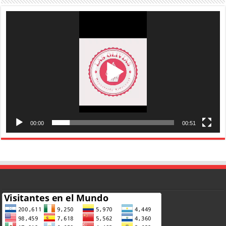
Reproductor
de
vídeo
00:00
00:51