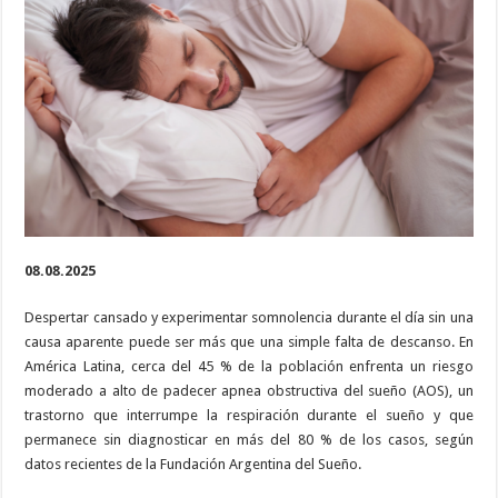
síntomas
ignorados
y
un
diagnóstico
que
en
muchos
casos
llega
tarde
08.08.2025
Despertar cansado y experimentar somnolencia durante el día sin una
causa aparente puede ser más que una simple falta de descanso. En
América Latina, cerca del 45 % de la población enfrenta un riesgo
moderado a alto de padecer apnea obstructiva del sueño (AOS), un
trastorno que interrumpe la respiración durante el sueño y que
permanece sin diagnosticar en más del 80 % de los casos, según
datos recientes de la Fundación Argentina del Sueño.