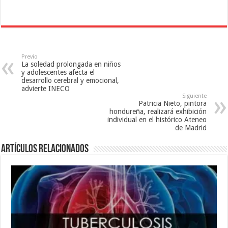
v
a
e
e
v
n
n
e
t
t
n
a
a
t
n
n
a
a
a
n
n
n
a
u
u
n
e
e
u
v
Previo
v
e
a
La soledad prolongada en niños
a
v
)
y adolescentes afecta el
)
a
desarrollo cerebral y emocional,
)
advierte INECO
Siguiente
Patricia Nieto, pintora
hondureña, realizará exhibición
individual en el histórico Ateneo
de Madrid
Artículos relacionados