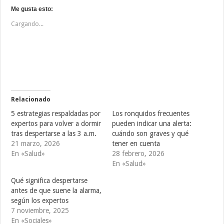
l
l
l
i
i
i
Me gusta esto:
c
c
c
p
p
p
Cargando...
a
a
a
r
r
r
a
a
a
c
c
c
o
o
o
m
m
m
p
p
p
a
a
a
r
r
r
t
t
t
i
i
i
r
r
r
e
e
e
Relacionado
n
n
n
T
F
T
5 estrategias respaldadas por
Los ronquidos frecuentes
w
a
u
i
c
m
expertos para volver a dormir
pueden indicar una alerta:
t
e
b
tras despertarse a las 3 a.m.
cuándo son graves y qué
t
b
l
e
o
r
21 marzo, 2026
tener en cuenta
r
o
(
(
k
S
En «Salud»
28 febrero, 2026
S
(
e
En «Salud»
e
S
a
a
e
b
b
a
r
Qué significa despertarse
r
b
e
e
r
e
antes de que suene la alarma,
e
e
n
según los expertos
n
e
u
u
n
n
7 noviembre, 2025
n
u
a
a
n
v
En «Sociales»