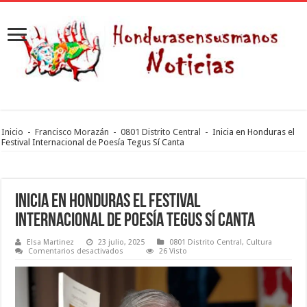
Inicio
-
Francisco Morazán
-
0801 Distrito Central
-
Inicia en Honduras el
Festival Internacional de Poesía Tegus Sí Canta
Inicia en Honduras el Festival
Internacional de Poesía Tegus Sí Canta
Elsa Martinez
23 julio, 2025
0801 Distrito Central
,
Cultura
en
Comentarios desactivados
26 Visto
Inicia
en
Honduras
el
Festival
Internacional