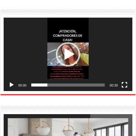
Reproductor
de
vídeo
00:00
00:30