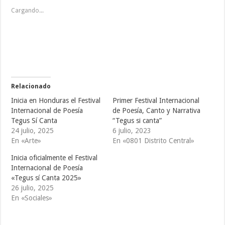
c
c
c
p
p
p
Cargando...
a
a
a
r
r
r
a
a
a
c
c
c
o
o
o
m
m
m
p
p
p
a
a
a
r
r
r
t
t
t
i
i
i
r
r
r
e
e
e
Relacionado
n
n
n
T
F
T
Inicia en Honduras el Festival
Primer Festival Internacional
w
a
u
i
c
m
Internacional de Poesía
de Poesía, Canto y Narrativa
t
e
b
Tegus Sí Canta
“Tegus si canta”
t
b
l
e
o
r
24 julio, 2025
6 julio, 2023
r
o
(
(
k
S
En «Arte»
En «0801 Distrito Central»
S
(
e
e
S
a
Inicia oficialmente el Festival
a
e
b
b
a
r
Internacional de Poesía
r
b
e
e
r
e
«Tegus sí Canta 2025»
e
e
n
26 julio, 2025
n
e
u
u
n
n
En «Sociales»
n
u
a
a
n
v
v
a
e
e
v
n
n
e
t