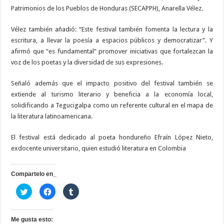
Patrimonios de los Pueblos de Honduras (SECAPPH), Anarella Vélez.
Vélez también añadió: “Este festival también fomenta la lectura y la
escritura, a llevar la poesía a espacios públicos y democratizar”. Y
afirmó que “es fundamental” promover iniciativas que fortalezcan la
voz de los poetas y la diversidad de sus expresiones.
Señaló además que el impacto positivo del festival también se
extiende al turismo literario y beneficia a la economía local,
solidificando a Tegucigalpa como un referente cultural en el mapa de
la literatura latinoamericana.
El festival está dedicado al poeta hondureño Efraín López Nieto,
exdocente universitario, quien estudió literatura en Colombia
Compartelo en_
H
H
H
a
a
a
z
z
z
c
c
c
l
l
l
i
i
i
Me gusta esto: