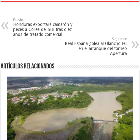
t
n
a
a
t
n
n
a
a
a
n
n
n
a
u
Previo
u
n
e
Honduras exportará camarón y
e
u
v
peces a Corea del Sur tras diez
v
e
a
a
v
)
años de tratado comercial
)
a
Siguiente
)
Real España golea al Olancho FC
en el arranque del torneo
Apertura
Artículos relacionados