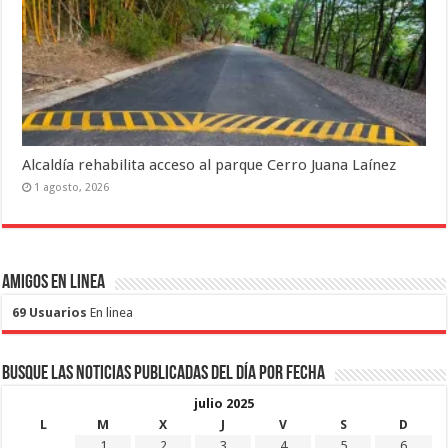
Alcaldía rehabilita acceso al parque Cerro Juana Laínez
1 agosto, 2026
Amigos en Linea
69 Usuarios
En linea
Busque las noticias publicadas del día por fecha
julio 2025
L
M
X
J
V
S
D
1
2
3
4
5
6