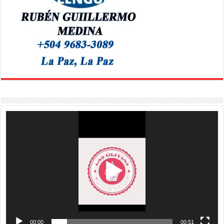
Reproductor
de
vídeo
00:00
00:51