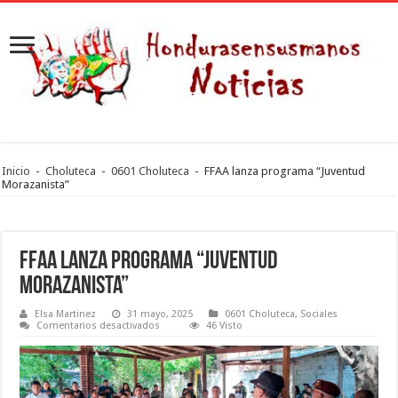
Inicio
-
Choluteca
-
0601 Choluteca
-
FFAA lanza programa “Juventud
Morazanista”
FFAA lanza programa “Juventud
Morazanista”
Elsa Martinez
31 mayo, 2025
0601 Choluteca
,
Sociales
en
Comentarios desactivados
46 Visto
FFAA
lanza
programa
“Juventud
Morazanista”