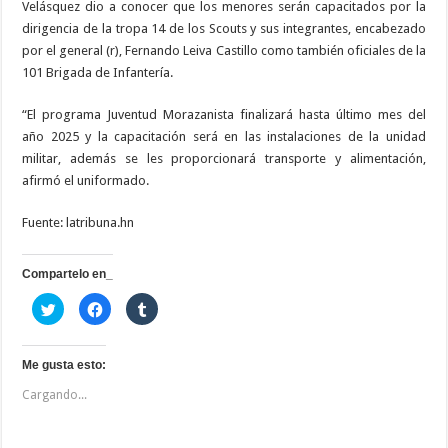
Velásquez dio a conocer que los menores serán capacitados por la
dirigencia de la tropa 14 de los Scouts y sus integrantes, encabezado
por el general (r), Fernando Leiva Castillo como también oficiales de la
101 Brigada de Infantería.
“El programa Juventud Morazanista finalizará hasta último mes del
año 2025 y la capacitación será en las instalaciones de la unidad
militar, además se les proporcionará transporte y alimentación,
afirmó el uniformado.
Fuente: latribuna.hn
Compartelo en_
H
H
H
a
a
a
z
z
z
c
c
c
l
l
l
i
i
i
Me gusta esto:
c
c
c
p
p
p
Cargando...
a
a
a
r
r
r
a
a
a
c
c
c