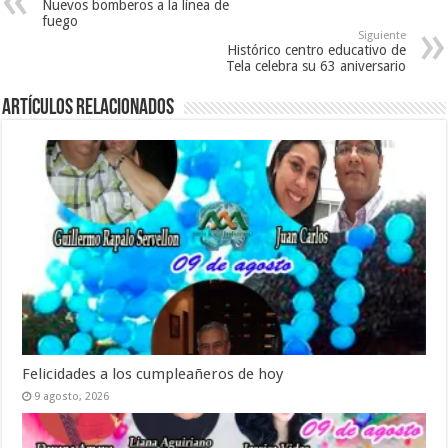
Nuevos bomberos a la línea de
e
u
v
fuego
v
e
a
a
v
)
Siguiente
)
a
Histórico centro educativo de
)
Tela celebra su 63 aniversario
Artículos relacionados
Felicidades a los cumpleañeros de hoy
9 agosto, 2026