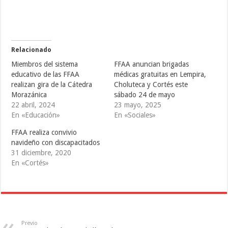
o
o
o
m
m
m
p
p
p
a
a
a
r
r
r
t
t
t
i
i
i
r
r
r
e
e
e
Relacionado
n
n
n
T
F
T
Miembros del sistema
FFAA anuncian brigadas
w
a
u
i
c
m
educativo de las FFAA
médicas gratuitas en Lempira,
t
e
b
realizan gira de la Cátedra
Choluteca y Cortés este
t
b
l
e
o
r
Morazánica
sábado 24 de mayo
r
o
(
(
k
S
22 abril, 2024
23 mayo, 2025
S
(
e
En «Educación»
En «Sociales»
e
S
a
a
e
b
b
a
r
FFAA realiza convivio
r
b
e
e
r
e
navideño con discapacitados
e
e
n
31 diciembre, 2020
n
e
u
u
n
n
En «Cortés»
n
u
a
a
n
v
v
a
e
e
v
n
n
e
t
t
n
a
a
t
n
n
a
a
a
n
n
n
a
u
Previo
u
n
e