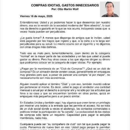
innecesarios,
Artículo
del
Escritor
Otto
Martín
Wolf,
publicado
el
16
de
mayo
de
2025