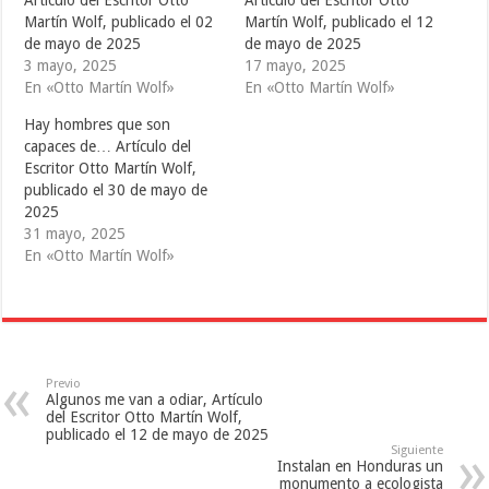
t
e
b
Martín Wolf, publicado el 02
Martín Wolf, publicado el 12
t
b
l
e
o
r
de mayo de 2025
de mayo de 2025
r
o
(
(
k
S
3 mayo, 2025
17 mayo, 2025
S
(
e
En «Otto Martín Wolf»
En «Otto Martín Wolf»
e
S
a
a
e
b
b
a
r
Hay hombres que son
r
b
e
e
r
e
capaces de… Artículo del
e
e
n
Escritor Otto Martín Wolf,
n
e
u
u
n
n
publicado el 30 de mayo de
n
u
a
a
n
v
2025
v
a
e
31 mayo, 2025
e
v
n
n
e
t
En «Otto Martín Wolf»
t
n
a
a
t
n
n
a
a
a
n
n
n
a
u
u
n
e
e
u
v
v
e
a
a
v
)
)
a
Previo
)
Algunos me van a odiar, Artículo
del Escritor Otto Martín Wolf,
publicado el 12 de mayo de 2025
Siguiente
Instalan en Honduras un
monumento a ecologista