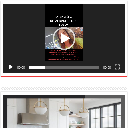
Reproductor
de
vídeo
00:00
00:30