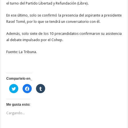
el turno del Partido Libertad y Refundación (Libre).
En ese último, solo se confirmó la presencia del aspirante a presidente
Rasel Tomé, por lo que se tendrá un conversatorio con él.
Además, solo siete de los 10 precandidatos confirmaron su asistencia
al debate impulsado por el Cohep.
Fuente: La Tribuna.
Compartelo en_
H
H
H
a
a
a
z
z
z
c
c
c
l
l
l
i
i
i
Me gusta esto:
c
c
c
p
p
p
Cargando...
a
a
a
r
r
r
a
a
a
c
c
c