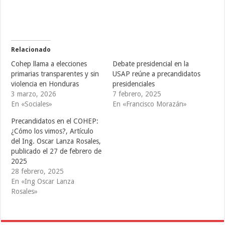
o
o
o
m
m
m
p
p
p
a
a
a
r
r
r
t
t
t
i
i
i
r
r
r
e
e
e
Relacionado
n
n
n
T
F
T
Cohep llama a elecciones
Debate presidencial en la
w
a
u
i
c
m
primarias transparentes y sin
USAP reúne a precandidatos
t
e
b
violencia en Honduras
presidenciales
t
b
l
e
o
r
3 marzo, 2026
7 febrero, 2025
r
o
(
(
k
S
En «Sociales»
En «Francisco Morazán»
S
(
e
e
S
a
Precandidatos en el COHEP:
a
e
b
b
a
r
¿Cómo los vimos?, Artículo
r
b
e
e
r
e
del Ing. Oscar Lanza Rosales,
e
e
n
publicado el 27 de febrero de
n
e
u
u
n
n
2025
n
u
a
a
n
v
28 febrero, 2025
v
a
e
En «Ing Oscar Lanza
e
v
n
n
e
t
Rosales»
t
n
a
a
t
n
n
a
a
a
n
n
n
a
u
u
n
e