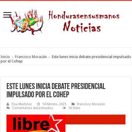
Inicio
-
Francisco Morazán
-
Este lunes inicia debate presidencial impulsado
por el Cohep
Este lunes inicia debate presidencial
impulsado por el Cohep
Elsa Martinez
14 febrero, 2025
Francisco Morazán
en
Comentarios desactivados
36 Visto
Este
lunes
inicia
debate
presidencial
impulsado