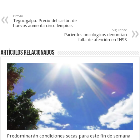
e
u
v
v
e
a
a
v
)
)
a
Previo
)
Tegucigalpa: Precio del cartón de
huevos aumenta cinco lempiras
Siguiente
Pacientes oncológicos denuncian
falta de atención en IHSS
Artículos relacionados
Predominarán condiciones secas para este fin de semana