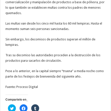
comercialización y manipulación de productos a base de pólvora, por
lo que también se establecen multas contra los padres de menores
quemados.
Las multas van desde los cinco mil hasta los 60 mil lempiras. Hasta el
momento suman seis personas sancionadas.
Sin embargo, los decomisos de productos superan el millón de
lempiras.
Tras su decomiso las autoridades proceden a la destrucción de los
productos para sacarlos de circulación.
Pese a lo anterior, en la capital siempre “truena” a media noche como
parte de los festejos de bienvenida del siguiente año.
Fuente: Proceso Digital
Compartelo en_
H
H
H
a
a
a