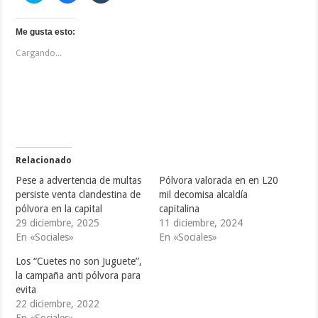
z
z
z
c
c
c
l
l
l
i
i
i
Me gusta esto:
c
c
c
p
p
p
Cargando...
a
a
a
r
r
r
a
a
a
c
c
c
o
o
o
m
m
m
p
p
p
a
a
a
r
r
r
t
t
t
i
i
i
r
r
r
e
e
e
Relacionado
n
n
n
T
F
T
Pese a advertencia de multas
Pólvora valorada en en L20
w
a
u
i
c
m
persiste venta clandestina de
mil decomisa alcaldía
t
e
b
pólvora en la capital
capitalina
t
b
l
e
o
r
29 diciembre, 2025
11 diciembre, 2024
r
o
(
(
k
S
En «Sociales»
En «Sociales»
S
(
e
e
S
a
Los “Cuetes no son Juguete”,
a
e
b
b
a
r
la campaña anti pólvora para
r
b
e
e
r
e
evita
e
e
n
22 diciembre, 2022
n
e
u
u
n
n