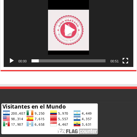
vídeo
00:00
00:51