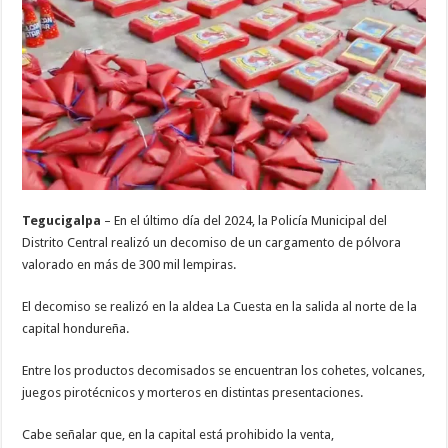
pólvora
valorada
en
más
de
300
mil
lempiras
Tegucigalpa
– En el último día del 2024, la Policía Municipal del
Distrito Central realizó un decomiso de un cargamento de pólvora
valorado en más de 300 mil lempiras.
El decomiso se realizó en la aldea La Cuesta en la salida al norte de la
capital hondureña.
Entre los productos decomisados se encuentran los cohetes, volcanes,
juegos pirotécnicos y morteros en distintas presentaciones.
Cabe señalar que, en la capital está prohibido la venta,