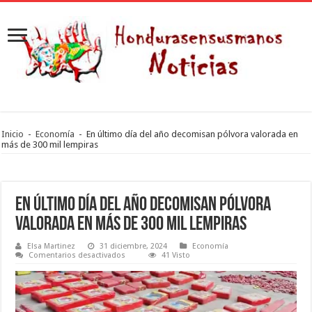
Inicio
-
Economía
-
En último día del año decomisan pólvora valorada en
más de 300 mil lempiras
En último día del año decomisan pólvora
valorada en más de 300 mil lempiras
Elsa Martinez
31 diciembre, 2024
Economía
en
Comentarios desactivados
41 Visto
En
último
día
del
año
decomisan