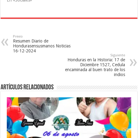
En «Sociales»
e
v
n
n
e
t
t
n
a
a
t
n
n
a
a
a
n
n
n
a
u
u
n
e
e
u
v
v
e
a
Previo
a
v
)
Resumen Diario de
)
a
)
Hondurasensusmanos Noticias
16-12-2024
Siguiente
Honduras en la Historia: 17 de
Diciembre 1527, Cedula
encaminada al buen trato de los
indios
Artículos relacionados