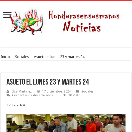
Inicio
-
Sociales
-
Asueto el lunes 23 y martes 24
Asueto el lunes 23 y martes 24
Elsa Martinez
17 diciembre, 2024
Sociales
en
Comentarios desactivados
30 Visto
Asueto
el
17.12.2024
lunes
23
y
martes
24