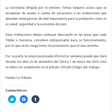
La Secretaría dirigida por el ministro Tomás Vaquero aclara que se
exceptúan de asueto a cuenta de vacaciones a las instituciones que
atienden emergencias de vital importancia para la población como lo
es salud, seguridad o la economía del país.
Estas instituciones deben continuar laborando en las áreas que cada
Titular o Gerencia, considere indispensable para su funcionamiento,
por lo que se les ruega hacer las previsiones que el caso amerite.
Por su parte, la empresa privada informó la semana pasada que dará
feriado los días 25 de diciembre del 2024 y 1 de enero del 2025. Esto
se debe a lo establecido en el artículo 339 del Código del Trabajo.
Fuente; La Tribuna
Compartelo en_
H
H
H
a
a
a
z
z
z
c
c
c
l
l
l