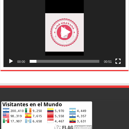
de
vídeo
00:00
00:51