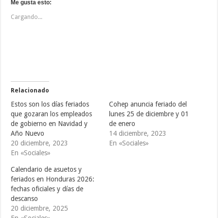
i
i
i
Me gusta esto:
c
c
c
p
p
p
Cargando...
a
a
a
r
r
r
a
a
a
c
c
c
o
o
o
m
m
m
p
p
p
a
a
a
r
r
r
t
t
t
i
i
i
r
r
r
e
e
e
Relacionado
n
n
n
T
F
T
Estos son los días feriados
Cohep anuncia feriado del
w
a
u
i
c
m
que gozaran los empleados
lunes 25 de diciembre y 01
t
e
b
de gobierno en Navidad y
de enero
t
b
l
e
o
r
Año Nuevo
14 diciembre, 2023
r
o
(
(
k
S
20 diciembre, 2023
En «Sociales»
S
(
e
En «Sociales»
e
S
a
a
e
b
b
a
r
Calendario de asuetos y
r
b
e
e
r
e
feriados en Honduras 2026:
e
e
n
fechas oficiales y días de
n
e
u
u
n
n
descanso
n
u
a
a
n
v
20 diciembre, 2025
v
a
e