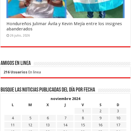
Hondureños Julimar Ávila y Kevin Mejía entre los insignes
abanderados
26 julio, 2026
Amigos en Linea
216 Usuarios
En linea
Busque las noticias publicadas del día por fecha
noviembre 2024
L
M
X
J
V
S
D
1
2
3
4
5
6
7
8
9
10
11
12
13
14
15
16
17