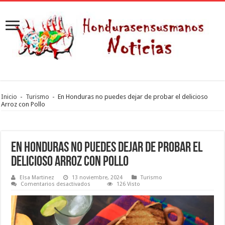
Inicio
-
Turismo
-
En Honduras no puedes dejar de probar el delicioso
Arroz con Pollo
En Honduras no puedes dejar de probar el
delicioso Arroz con Pollo
Elsa Martinez
13 noviembre, 2024
Turismo
en
Comentarios desactivados
126 Visto
En
Honduras
no
puedes
dejar
de