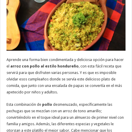
probar
el
delicioso
Arroz
con
Pollo
Aprende una forma bien condimentada y deliciosa opción para hacer
el
arroz con pollo al estilo hondureño
, con esta fácil receta que
servirá para que disfruten varias personas. Y es que es imposible
olvidar esos cumpleaños donde se servía este delicioso plato de
comida, que junto con una ensalada de papas se convertía en el más
apetecido por niños y adultos.
Esta combinación de
pollo
desmenuzado, específicamente las
pechugas que se mezclan con un arroz de tono amarillo;
convirtiéndolo en el toque ideal para un almuerzo de primer nivel con
familia y amigos. Además, las diferentes especias y vegetales le
otorgan a este platillo el mejor sabor. Cabe mencionar que los