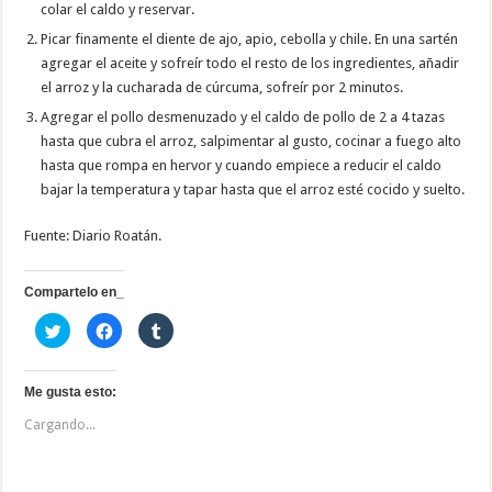
colar el caldo y reservar.
Picar finamente el diente de ajo, apio, cebolla y chile. En una sartén
agregar el aceite y sofreír todo el resto de los ingredientes, añadir
el arroz y la cucharada de cúrcuma, sofreír por 2 minutos.
Agregar el pollo desmenuzado y el caldo de pollo de 2 a 4 tazas
hasta que cubra el arroz, salpimentar al gusto, cocinar a fuego alto
hasta que rompa en hervor y cuando empiece a reducir el caldo
bajar la temperatura y tapar hasta que el arroz esté cocido y suelto.
Fuente: Diario Roatán.
Compartelo en_
H
H
H
a
a
a
z
z
z
c
c
c
l
l
l
i
i
i
Me gusta esto:
c
c
c
p
p
p
Cargando...
a
a
a
r
r
r
a
a
a
c
c
c
o
o
o