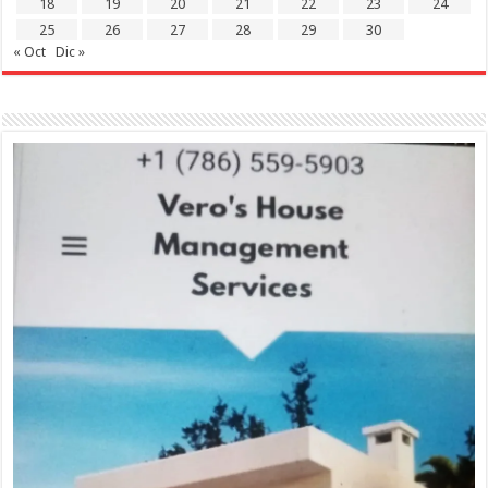
18
19
20
21
22
23
24
25
26
27
28
29
30
« Oct
Dic »