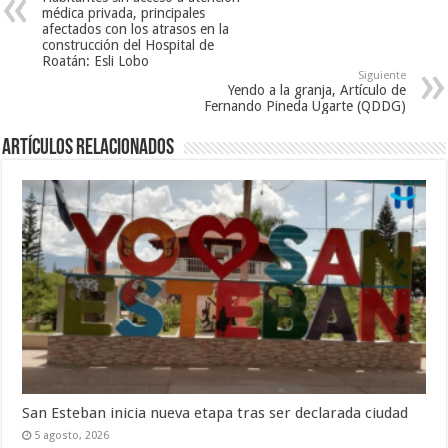
e
u
v
médica privada, principales
v
e
a
a
v
)
afectados con los atrasos en la
)
a
construcción del Hospital de
)
Roatán: Esli Lobo
Siguiente
Yendo a la granja, Artículo de
Fernando Pineda Ugarte (QDDG)
Artículos relacionados
San Esteban inicia nueva etapa tras ser declarada ciudad
5 agosto, 2026