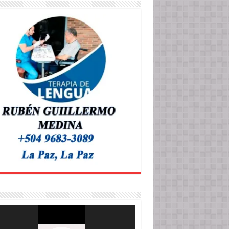
roductor
o