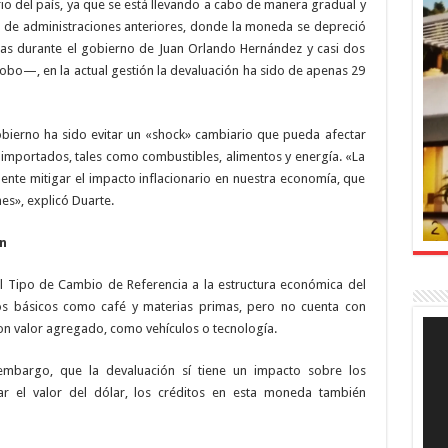
ario del país, ya que se está llevando a cabo de manera gradual y
ia de administraciones anteriores, donde la moneda se depreció
ras durante el gobierno de Juan Orlando Hernández y casi dos
obo—, en la actual gestión la devaluación ha sido de apenas 29
obierno ha sido evitar un «shock» cambiario que pueda afectar
 importados, tales como combustibles, alimentos y energía. «La
ente mitigar el impacto inflacionario en nuestra economía, que
s», explicó Duarte.
n
el Tipo de Cambio de Referencia a la estructura económica del
os básicos como café y materias primas, pero no cuenta con
Rep
on valor agregado, como vehículos o tecnología.
de
víde
 embargo, que la devaluación sí tiene un impacto sobre los
r el valor del dólar, los créditos en esta moneda también