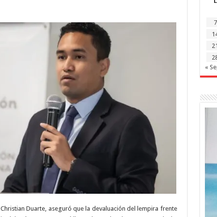
L
“Suave”
del
Lempira
No
7
Afectará
1
la
Inflación,
2
Afirma
Secretario
2
de
Finanzas
« S
n), Christian Duarte, aseguró que la devaluación del lempira frente