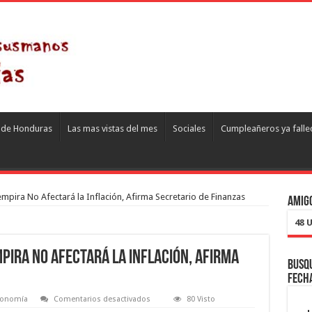
s de Honduras
Las mas vistas del mes
Sociales
Cumpleañeros ya falle
mpira No Afectará la Inflación, Afirma Secretario de Finanzas
Amigo
48 
pira No Afectará la Inflación, Afirma
Busqu
fech
en
conomía
Comentarios desactivados
80 Visto
Devaluación