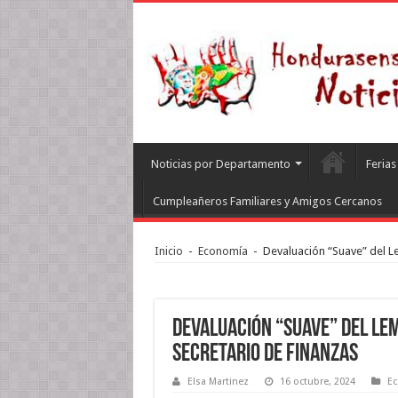
Noticias por Departamento
Feria
Cumpleañeros Familiares y Amigos Cercanos
Inicio
-
Economía
-
Devaluación “Suave” del Le
Devaluación “Suave” del Lem
Secretario de Finanzas
Elsa Martinez
16 octubre, 2024
E