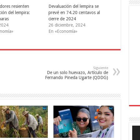
dores resienten
Devaluación del lempira se
ión del lempira:
prevé en 74.20 centavos al
aras
cierre de 2024
 2024
26 diciembre, 2024
onomía»
En «Economía»
Siguiente
De un solo huevazo, Artículo de
Fernando Pineda Ugarte (QDDG)
Rep
de
víde