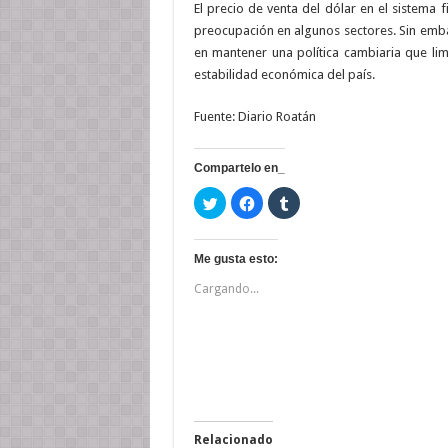
El precio de venta del dólar en el sistema 
preocupación en algunos sectores. Sin emb
en mantener una política cambiaria que lim
estabilidad económica del país.
Fuente: Diario Roatán
Compartelo en_
H
H
H
a
a
a
z
z
z
c
c
c
l
l
l
i
i
i
Me gusta esto:
c
c
c
p
p
p
Cargando...
a
a
a
r
r
r
a
a
a
c
c
c
o
o
o
m
m
m
p
p
p
a
a
a
r
r
r
t
t
t
i
i
i
r
r
r
e
e
e
Relacionado