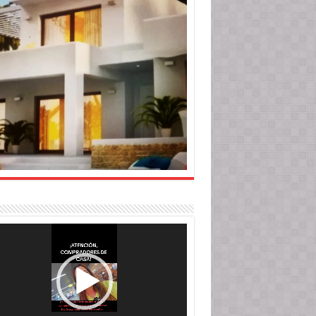
roductor
o