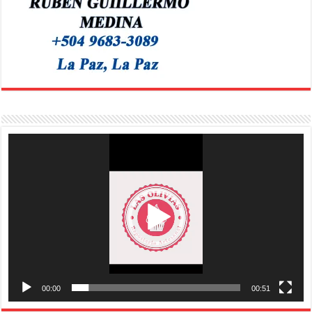
Reproductor
de
vídeo
00:00
00:51