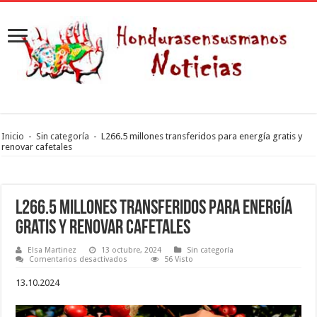
Inicio
-
Sin categoría
-
L266.5 millones transferidos para energía gratis y
renovar cafetales
L266.5 millones transferidos para energía
gratis y renovar cafetales
Elsa Martinez
13 octubre, 2024
Sin categoría
en
Comentarios desactivados
56 Visto
L266.5
millones
13.10.2024
transferidos
para
energía
gratis