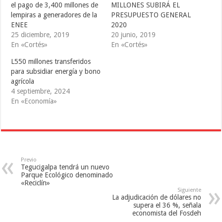
i
c
m
el pago de 3,400 millones de
MILLONES SUBIRÁ EL
t
e
b
lempiras a generadores de la
PRESUPUESTO GENERAL
t
b
l
e
o
r
ENEE
2020
r
o
(
(
k
S
25 diciembre, 2019
20 junio, 2019
S
(
e
En «Cortés»
En «Cortés»
e
S
a
a
e
b
b
a
r
L550 millones transferidos
r
b
e
e
r
e
para subsidiar energía y bono
e
e
n
agrícola
n
e
u
u
n
n
4 septiembre, 2024
n
u
a
a
n
v
En «Economía»
v
a
e
e
v
n
n
e
t
t
n
a
a
t
n
n
a
a
a
n
n
n
a
u
u
n
e
e
u
v
Previo
v
e
a
Tegucigalpa tendrá un nuevo
a
v
)
Parque Ecológico denominado
)
a
«Reciclín»
)
Siguiente
La adjudicación de dólares no
supera el 36 %, señala
economista del Fosdeh