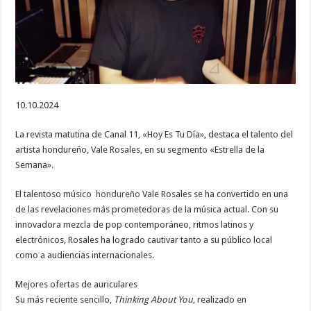
fronteras
con
su
talento
10.10.2024
La revista matutina de Canal 11, «Hoy Es Tu Día», destaca el talento del
artista hondureño, Vale Rosales, en su segmento «Estrella de la
Semana».
El talentoso músico
hondureño
Vale Rosales se ha convertido en una
de las revelaciones más prometedoras de la música actual. Con su
innovadora mezcla de pop contemporáneo, ritmos latinos y
electrónicos, Rosales ha logrado cautivar tanto a su público local
como a audiencias internacionales.
Mejores ofertas de auriculares
Su más reciente sencillo,
Thinking About You
, realizado en