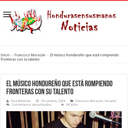
Inicio
-
Francisco Morazán
-
El músico hondureño que está rompiendo
fronteras con su talento
El músico hondureño que está rompiendo
fronteras con su talento
Elsa Martinez
10 octubre, 2024
Francisco Morazán
,
Sociales
en
Comentarios desactivados
60 Visto
El
músico
hondureño
que
está
rompiendo