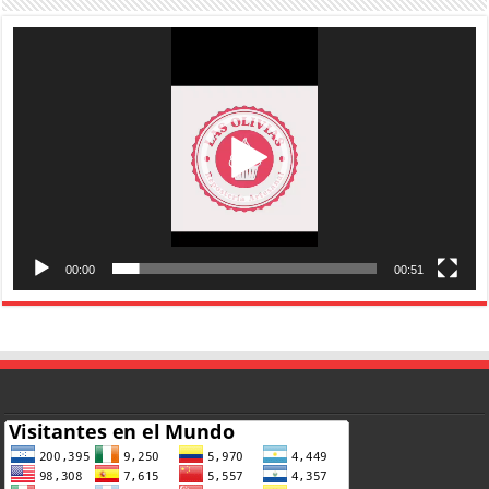
Reproductor
de
vídeo
00:00
00:51