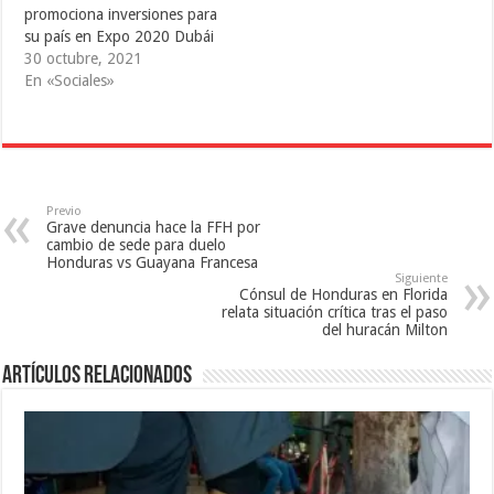
e
e
n
promociona inversiones para
n
e
u
u
n
n
su país en Expo 2020 Dubái
n
u
a
a
n
v
30 octubre, 2021
v
a
e
En «Sociales»
e
v
n
n
e
t
t
n
a
a
t
n
n
a
a
a
n
n
n
a
u
u
n
e
e
u
v
v
e
a
Previo
a
v
)
Grave denuncia hace la FFH por
)
a
)
cambio de sede para duelo
Honduras vs Guayana Francesa
Siguiente
Cónsul de Honduras en Florida
relata situación crítica tras el paso
del huracán Milton
Artículos relacionados