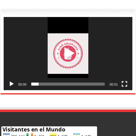
Reproductor
de
vídeo
00:00
00:51