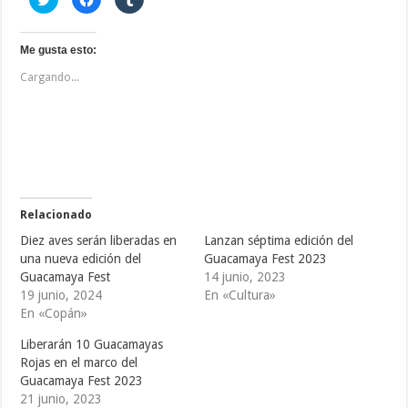
a
a
a
z
z
z
c
c
c
l
l
l
i
i
i
Me gusta esto:
c
c
c
p
p
p
Cargando...
a
a
a
r
r
r
a
a
a
c
c
c
o
o
o
m
m
m
p
p
p
a
a
a
r
r
r
t
t
t
i
i
i
r
r
r
e
e
e
Relacionado
n
n
n
T
F
T
Diez aves serán liberadas en
Lanzan séptima edición del
w
a
u
i
c
m
una nueva edición del
Guacamaya Fest 2023
t
e
b
Guacamaya Fest
14 junio, 2023
t
b
l
e
o
r
19 junio, 2024
En «Cultura»
r
o
(
(
k
S
En «Copán»
S
(
e
e
S
a
Liberarán 10 Guacamayas
a
e
b
b
a
r
Rojas en el marco del
r
b
e
e
r
e
Guacamaya Fest 2023
e
e
n
21 junio, 2023
n
e
u