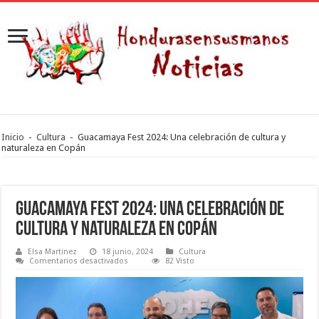
Inicio
-
Cultura
-
Guacamaya Fest 2024: Una celebración de cultura y
naturaleza en Copán
Guacamaya Fest 2024: Una celebración de
cultura y naturaleza en Copán
Elsa Martinez
18 junio, 2024
Cultura
en
Comentarios desactivados
82 Visto
Guacamaya
Fest
2024:
Una
celebración
de