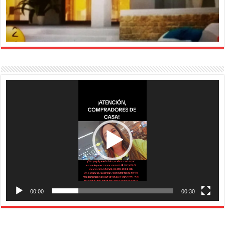
Reproductor
de
vídeo
00:00
00:30