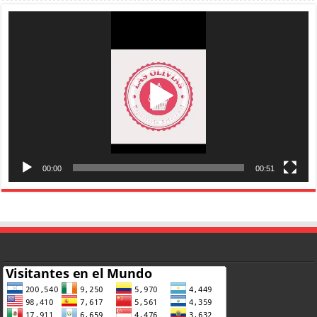
Reproductor
de
vídeo
00:00
00:51