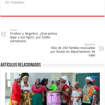
u
n
n
En «Turismo»
n
u
a
a
n
v
v
a
e
e
v
n
n
e
t
t
n
a
a
t
n
n
a
a
a
n
n
n
a
u
Previo
u
n
e
Positivo y Negativo: ¿Qué piensa
e
u
v
dejar a sus hijos?, por Emilio
v
e
a
a
v
)
Santamaría
)
a
Siguiente
)
Más de 200 familias evacuadas
por lluvias en departamento de
Valle
Artículos relacionados