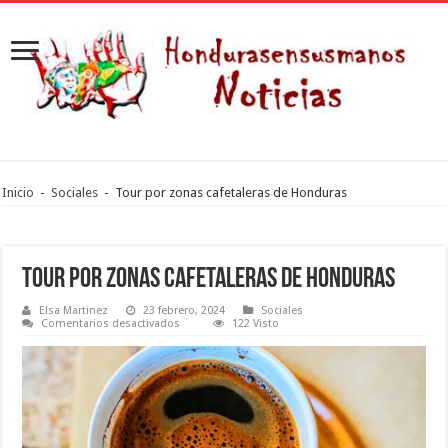
Inicio
-
Sociales
-
Tour por zonas cafetaleras de Honduras
Tour por zonas cafetaleras de Honduras
Elsa Martinez
23 febrero, 2024
Sociales
en
Comentarios desactivados
122 Visto
Tour
por
zonas
cafetaleras
de
Honduras