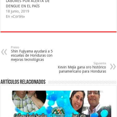
LABORES POR ALERTA DE
r
b
e
e
r
e
DENGUE EN EL PAÍS
e
e
n
18 junio, 2019
n
e
u
u
n
n
En «Cortés»
n
u
a
a
n
v
v
a
e
e
v
n
n
e
t
t
n
a
a
t
n
n
a
a
a
n
n
n
a
u
Previo
u
n
e
Shin Fujiyama ayudará a 5
e
u
v
escuelas de Honduras con
v
e
a
a
v
)
mejoras tecnológicas
)
a
Siguiente
)
Kevin Mejía gana oro histórico
panamericano para Honduras
Artículos relacionados