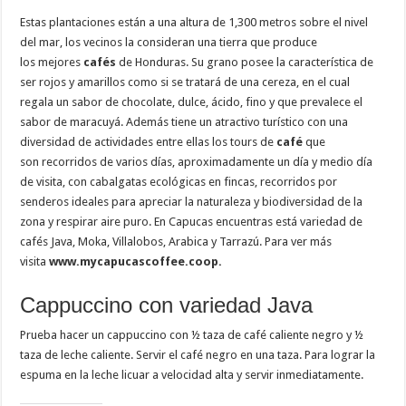
Estas plantaciones están a una altura de 1,300 metros sobre el nivel
del mar, los vecinos la consideran una tierra que produce
los mejores
cafés
de Honduras. Su grano posee la característica de
ser rojos y amarillos como si se tratará de una cereza, en el cual
regala un sabor de chocolate, dulce, ácido, fino y que prevalece el
sabor de maracuyá. Además tiene un atractivo turístico con una
diversidad de actividades entre ellas los tours de
café
que
son recorridos de varios días, aproximadamente un día y medio día
de visita, con cabalgatas ecológicas en fincas, recorridos por
senderos ideales para apreciar la naturaleza y biodiversidad de la
zona y respirar aire puro. En Capucas encuentras está variedad de
cafés Java, Moka, Villalobos, Arabica y Tarrazú. Para ver más
visita
www.mycapucascoffee.coop.
Cappuccino con variedad Java
Prueba hacer un cappuccino con ½ taza de café caliente negro y ½
taza de leche caliente. Servir el café negro en una taza. Para lograr la
espuma en la leche licuar a velocidad alta y servir inmediatamente.