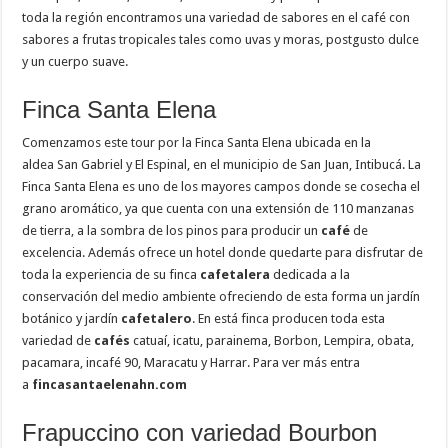
toda la región encontramos una variedad de sabores en el café con
sabores a frutas tropicales tales como uvas y moras, postgusto dulce
y un cuerpo suave.
Finca Santa Elena
Comenzamos este tour por la Finca Santa Elena ubicada en la
aldea San Gabriel y El Espinal, en el municipio de San Juan, Intibucá. La
Finca Santa Elena es uno de los mayores campos donde se cosecha el
grano aromático, ya que cuenta con una extensión de 110 manzanas
de tierra, a la sombra de los pinos para producir un
café
de
excelencia. Además ofrece un hotel donde quedarte para disfrutar de
toda la experiencia de su finca
cafetalera
dedicada a la
conservación del medio ambiente ofreciendo de esta forma un jardín
botánico y jardín
cafetalero
. En está finca producen toda esta
variedad de
cafés
catuaí, icatu, parainema, Borbon, Lempira, obata,
pacamara, incafé 90, Maracatu y Harrar. Para ver más entra
a
fincasantaelenahn.com
Frapuccino con variedad Bourbon