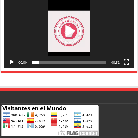
de
vídeo
00:00
00:51