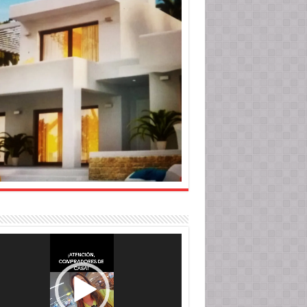
roductor
o