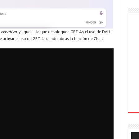
 creativo
, ya que es la que desbloquea
GPT-4
y el uso de DALL-
ue activar el uso de GPT-4 cuando abras la función de Chat.
Rep
de