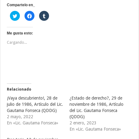
de
Compartelo en_
1986,
Artículo
H
H
H
del
a
a
a
Lic.
z
z
z
Gautama
c
c
c
Fonseca
l
l
l
(QDDG)
i
i
i
Me gusta esto:
c
c
c
p
p
p
Cargando...
a
a
a
r
r
r
a
a
a
c
c
c
o
o
o
m
m
m
p
p
p
a
a
a
r
r
r
t
t
t
i
i
i
r
r
r
e
e
e
Relacionado
n
n
n
T
F
T
¡Vaya descubriento!, 28 de
¿Estado de derecho?, 29 de
w
a
u
i
c
m
julio de 1986, Artículo del Lic.
noviembre de 1986, Artículo
t
e
b
Gautama Fonseca (QDDG)
del Lic. Gautama Fonseca
t
b
l
e
o
r
2 mayo, 2022
(QDDG)
r
o
(
(
k
S
En «Lic. Gautama Fonseca»
2 enero, 2023
S
(
e
En «Lic. Gautama Fonseca»
e
S
a
a
e
b
b
a
r