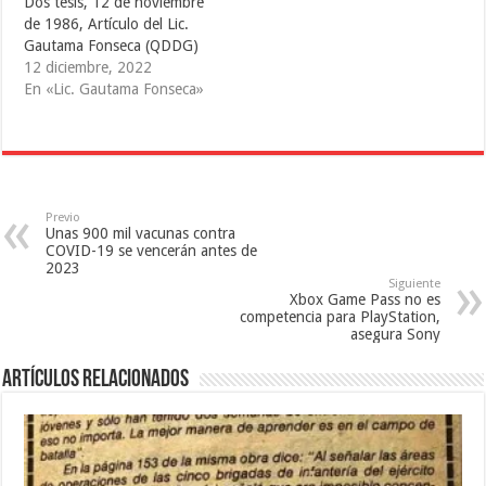
Dos tesis, 12 de noviembre
r
b
e
e
r
e
de 1986, Artículo del Lic.
e
e
n
Gautama Fonseca (QDDG)
n
e
u
u
n
n
12 diciembre, 2022
n
u
a
a
n
v
En «Lic. Gautama Fonseca»
v
a
e
e
v
n
n
e
t
t
n
a
a
t
n
n
a
a
a
n
n
n
a
u
u
n
e
e
u
v
Previo
v
e
a
Unas 900 mil vacunas contra
a
v
)
COVID-19 se vencerán antes de
)
a
2023
)
Siguiente
Xbox Game Pass no es
competencia para PlayStation,
asegura Sony
Artículos relacionados