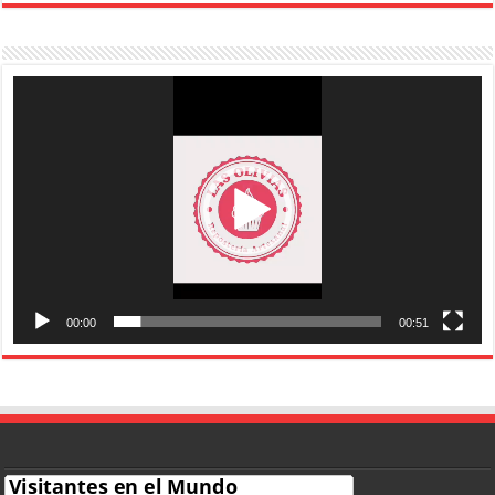
Reproductor
de
vídeo
00:00
00:51