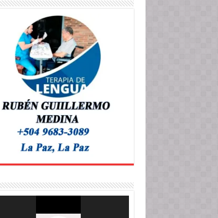
roductor
o