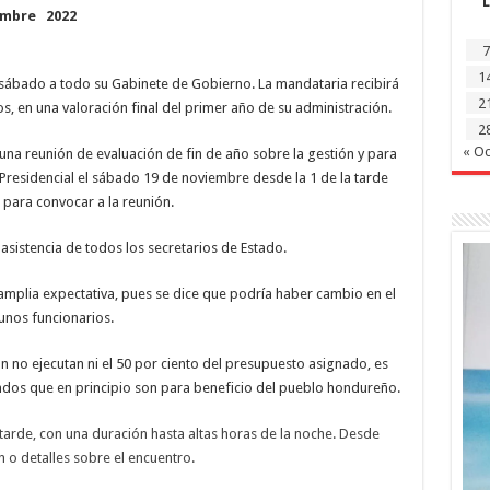
L
Castro
iembre
2022
a
reunión
con
7
sus
1
ministros
 sábado a todo su Gabinete de Gobierno. La mandataria recibirá
en
2
os, en una valoración final del primer año de su administración.
una
evaluación
2
de
gestión
« Oc
una reunión de evaluación de fin de año sobre la gestión y para
al
Presidencial el sábado 19 de noviembre desde la 1 de la tarde
cierre
del
o para convocar a la reunión.
año
asistencia de todos los secretarios de Estado.
 amplia expectativa, pues se dice que podría haber cambio en el
unos funcionarios.
n no ejecutan ni el 50 por ciento del presupuesto asignado, es
ndos que en principio son para beneficio del pueblo hondureño.
tarde, con una duración hasta altas horas de la noche. Desde
 o detalles sobre el encuentro.