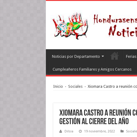
Noticias por Departamento
Feria
Cumpleañeros Familiares y Amigos Cercanos
Inicio
-
Sociales
-
Xiomara Castro a reunión con
Xiomara Castro a reunión c
gestión al cierre del año
Dilsia
19 noviembre, 2022
Social