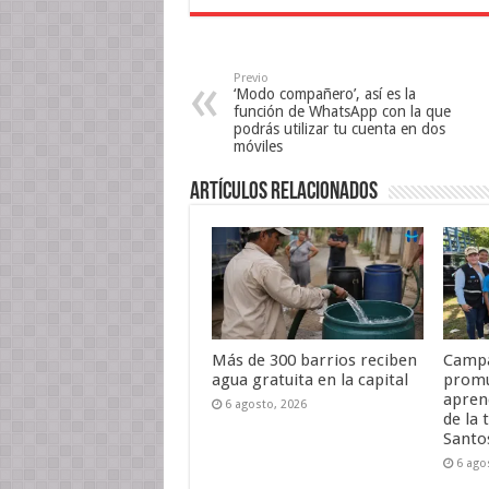
e
r
e
e
e
n
n
e
u
u
n
n
n
u
a
a
n
v
Previo
v
a
e
‘Modo compañero’, así es la
e
v
n
n
e
t
función de WhatsApp con la que
t
n
a
podrás utilizar tu cuenta en dos
a
t
n
móviles
n
a
a
a
n
n
n
a
u
u
n
e
Artículos relacionados
e
u
v
v
e
a
a
v
)
)
a
)
Más de 300 barrios reciben
Campa
agua gratuita en la capital
promu
apren
6 agosto, 2026
de la 
Santo
6 ago