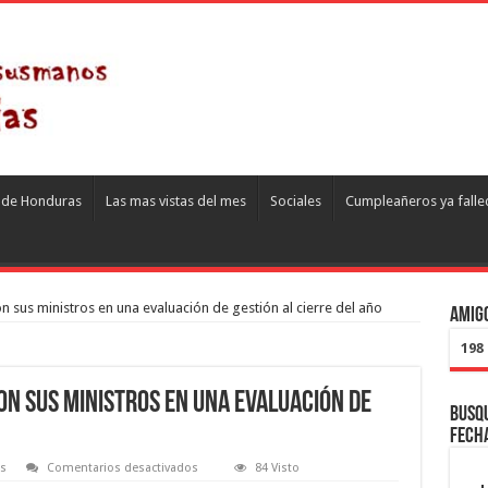
s de Honduras
Las mas vistas del mes
Sociales
Cumpleañeros ya falle
 sus ministros en una evaluación de gestión al cierre del año
Amigo
198
on sus ministros en una evaluación de
Busqu
fech
en
es
Comentarios desactivados
84 Visto
Xiomara