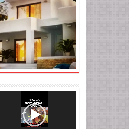
roductor
o