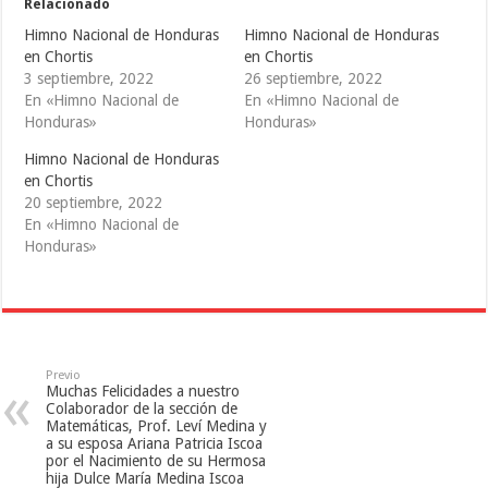
e
e
e
Relacionado
n
n
n
T
F
T
Himno Nacional de Honduras
Himno Nacional de Honduras
w
a
u
i
c
m
en Chortis
en Chortis
t
e
b
3 septiembre, 2022
26 septiembre, 2022
t
b
l
e
o
r
En «Himno Nacional de
En «Himno Nacional de
r
o
(
(
k
S
Honduras»
Honduras»
S
(
e
e
S
a
Himno Nacional de Honduras
a
e
b
b
a
r
en Chortis
r
b
e
e
r
e
20 septiembre, 2022
e
e
n
En «Himno Nacional de
n
e
u
u
n
n
Honduras»
n
u
a
a
n
v
v
a
e
e
v
n
n
e
t
t
n
a
a
t
n
n
a
a
a
n
n
n
a
u
Previo
u
n
e
Muchas Felicidades a nuestro
e
u
v
Colaborador de la sección de
v
e
a
a
v
)
Matemáticas, Prof. Leví Medina y
)
a
a su esposa Ariana Patricia Iscoa
)
por el Nacimiento de su Hermosa
hija Dulce María Medina Iscoa