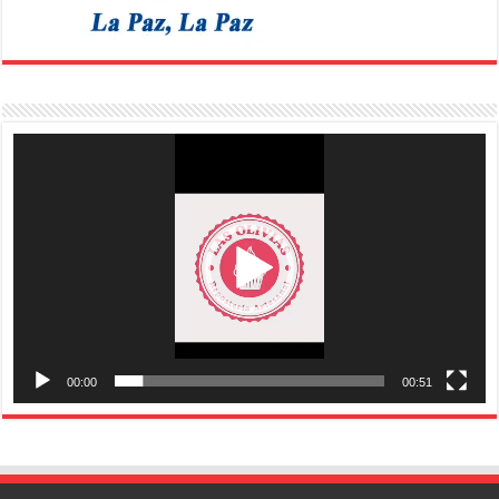
Reproductor
de
vídeo
00:00
00:51