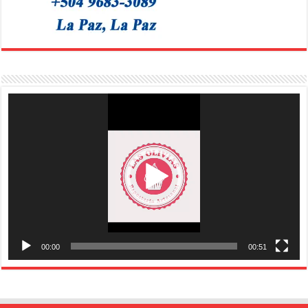
Reproductor
de
vídeo
00:00
00:51