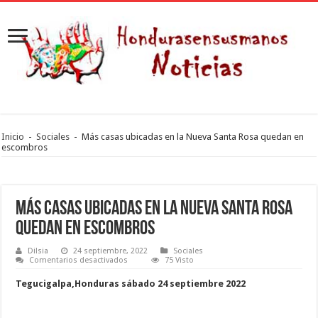
Inicio
-
Sociales
-
Más casas ubicadas en la Nueva Santa Rosa quedan en
escombros
Más casas ubicadas en la Nueva Santa Rosa
quedan en escombros
Dilsia
24 septiembre, 2022
Sociales
en
Comentarios desactivados
75 Visto
Más
casas
Tegucigalpa,Honduras sábado 24 septiembre 2022
ubicadas
en
la
Nueva