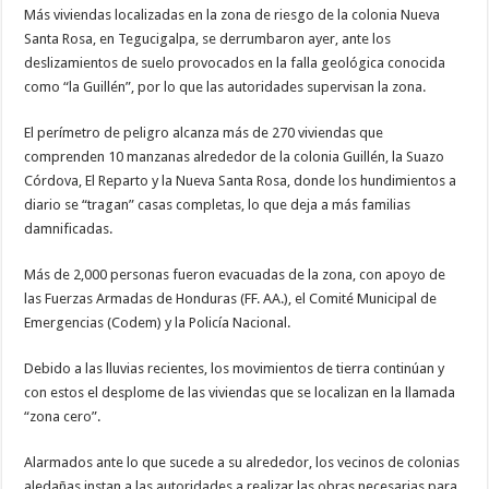
Santa
Más viviendas localizadas en la zona de riesgo de la colonia Nueva
Rosa
Santa Rosa, en Tegucigalpa, se derrumbaron ayer, ante los
quedan
en
deslizamientos de suelo provocados en la falla geológica conocida
escombros
como “la Guillén”, por lo que las autoridades supervisan la zona.
El perímetro de peligro alcanza más de 270 viviendas que
comprenden 10 manzanas alrededor de la colonia Guillén, la Suazo
Córdova, El Reparto y la Nueva Santa Rosa, donde los hundimientos a
diario se “tragan” casas completas, lo que deja a más familias
damnificadas.
Más de 2,000 personas fueron evacuadas de la zona, con apoyo de
las Fuerzas Armadas de Honduras (FF. AA.), el Comité Municipal de
Emergencias (Codem) y la Policía Nacional.
Debido a las lluvias recientes, los movimientos de tierra continúan y
con estos el desplome de las viviendas que se localizan en la llamada
“zona cero”.
Alarmados ante lo que sucede a su alrededor, los vecinos de colonias
aledañas instan a las autoridades a realizar las obras necesarias para