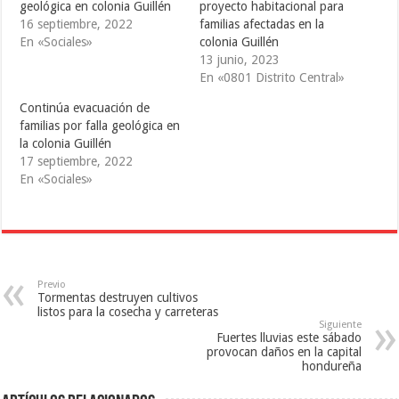
i
c
m
geológica en colonia Guillén
proyecto habitacional para
t
e
b
16 septiembre, 2022
familias afectadas en la
t
b
l
e
o
r
En «Sociales»
colonia Guillén
r
o
(
(
k
S
13 junio, 2023
S
(
e
En «0801 Distrito Central»
e
S
a
a
e
b
b
a
r
Continúa evacuación de
r
b
e
e
r
e
familias por falla geológica en
e
e
n
la colonia Guillén
n
e
u
u
n
n
17 septiembre, 2022
n
u
a
a
n
v
En «Sociales»
v
a
e
e
v
n
n
e
t
t
n
a
a
t
n
n
a
a
a
n
n
n
a
u
u
n
e
e
u
v
Previo
v
e
a
Tormentas destruyen cultivos
a
v
)
listos para la cosecha y carreteras
)
a
Siguiente
)
Fuertes lluvias este sábado
provocan daños en la capital
hondureña