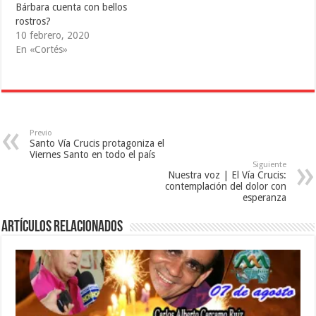
u
n
n
Bárbara cuenta con bellos
n
u
a
a
n
v
rostros?
v
a
e
10 febrero, 2020
e
v
n
n
e
t
En «Cortés»
t
n
a
a
t
n
n
a
a
a
n
n
n
a
u
u
n
e
e
u
v
v
e
a
a
v
)
)
a
Previo
)
Santo Vía Crucis protagoniza el
Viernes Santo en todo el país
Siguiente
Nuestra voz | El Vía Crucis:
contemplación del dolor con
esperanza
Artículos relacionados