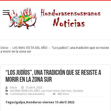
Inicio
-
LAS MAS VISTA DEL AÑO
-
“Los judíos”, una tradición que se resiste
a morir en la zona sur
“Los judíos”, una tradición que se resiste a
morir en la zona sur
Dilsia
15 abril, 2022
LAS MAS VISTA DEL AÑO
,
Las mas vistas del mes
,
Sociales
en
Comentarios desactivados
480 Visto
“Los
judíos”,
Tegucigalpa,Honduras viernes 15 abril 2022
una
tradición
que