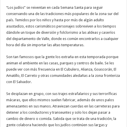
se
resiste
“Los judíos” se reiventan en cada Semana Santa para seguir
a
conservando una de las tradiciones más populares de la zona sur del
morir
en
país. Temidos por los niños y hasta por más de algún adulto
la
zona
asustadizo, estos carismáticos personajes sobreviven a los tiempos
sur
dándole un toque de diversión y folclorismo a las aldeas y caseríos
del departamento de Valle, donde es común encontrarlos a cualquier
hora del día sin importar las altas temperaturas.
Son tan famosos que la gente los extraña en esta temporada porque
animan el ambiente en las casas, parques y centros de baile. Se les
puede ver con más frecuencia en El Cubulero, Alianza, Goascorán, El
Amatillo, El Carreto y otras comunidades aledañas a la zona fronteriza
con El Salvador.
Se desplazan en grupo, con sus trajes estrafalarios y sus terroríficas
mácaras, que ellos mismos suelen fabricar, además de unos palos
amenazantes en sus manos. Atraviezan cuerdas en las carreteras para
detener a los conductores y transeuntes y solo los dejan pasar a
cambio de dinero o comida. Sabida que se trata de una tradición, la
gente colabora haciendo que los judíos continúen sus largas y