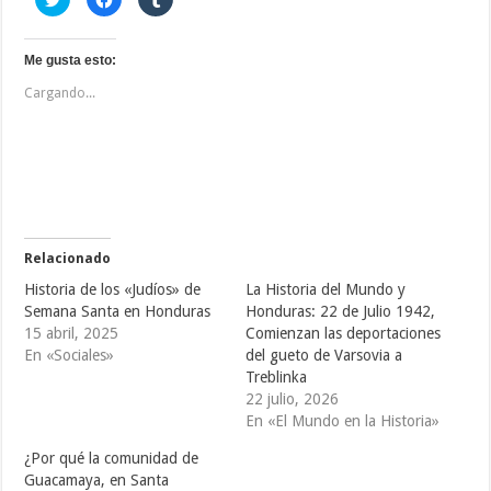
a
a
a
z
z
z
c
c
c
l
l
l
i
i
i
Me gusta esto:
c
c
c
p
p
p
Cargando...
a
a
a
r
r
r
a
a
a
c
c
c
o
o
o
m
m
m
p
p
p
a
a
a
r
r
r
t
t
t
i
i
i
r
r
r
e
e
e
Relacionado
n
n
n
T
F
T
Historia de los «Judíos» de
La Historia del Mundo y
w
a
u
i
c
m
Semana Santa en Honduras
Honduras: 22 de Julio 1942,
t
e
b
15 abril, 2025
Comienzan las deportaciones
t
b
l
e
o
r
En «Sociales»
del gueto de Varsovia a
r
o
(
(
k
S
Treblinka
S
(
e
22 julio, 2026
e
S
a
a
e
b
En «El Mundo en la Historia»
b
a
r
r
b
e
e
r
e
¿Por qué la comunidad de
e
e
n
Guacamaya, en Santa
n
e
u