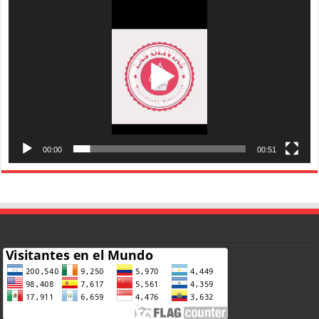
de
vídeo
00:00
00:51