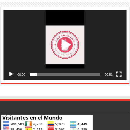
Reproductor
de
vídeo
00:00
00:51