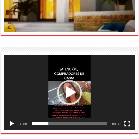
Reproductor
de
vídeo
00:00
00:30