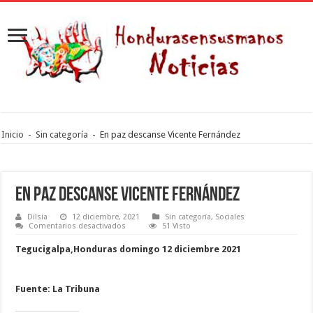
Inicio
-
Sin categoría
-
En paz descanse Vicente Fernández
En paz descanse Vicente Fernández
Dilsia
12 diciembre, 2021
Sin categoría
,
Sociales
en
Comentarios desactivados
51 Visto
En
paz
Tegucigalpa,Honduras domingo 12 diciembre 2021
descanse
Vicente
Fernández
Fuente: La Tribuna