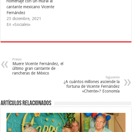
homenaje con un mural al
r
b
e
e
r
e
cantante mexicano Vicente
e
e
n
Fernández
n
e
u
u
n
n
23 diciembre, 2021
n
u
a
a
n
v
En «Sociales»
v
a
e
e
v
n
n
e
t
t
n
a
a
t
n
n
a
a
a
n
n
n
a
u
u
n
e
e
u
v
Previo
v
e
a
Muere Vicente Fernández, el
a
v
)
último gran cantante de
)
a
rancheras de México
)
Siguiente
¿A cuántos millones asciende la
fortuna de Vicente Fernández
«Chente»? Economía
Artículos relacionados