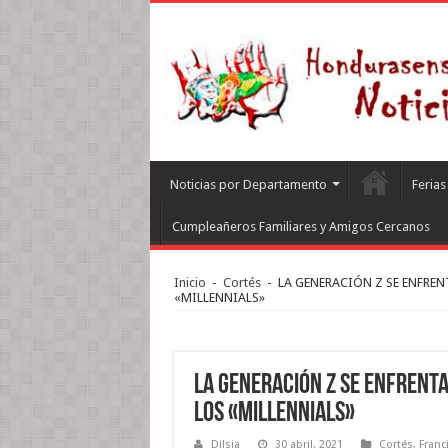
Noticias por Departamento
Feria
Cumpleañeros Familiares y Amigos Cercanos
Inicio
-
Cortés
-
LA GENERACIÓN Z SE ENFRE
«MILLENNIALS»
LA GENERACIÓN Z SE ENFRENT
LOS «MILLENNIALS»
Dilsia
30 abril, 2021
Cortés
,
Franc