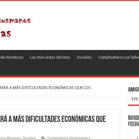
s de Honduras
Las mas vistas del mes
Sociales
Cumpleañeros ya falle
NTARÁ A MÁS DIFICULTADES ECONÓMICAS QUE LOS
Amigo
177
Busqu
ARÁ A MÁS DIFICULTADES ECONÓMICAS QUE
fech
en
isco Morazán
,
Sociales
Comentarios desactivados