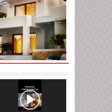
roductor
o