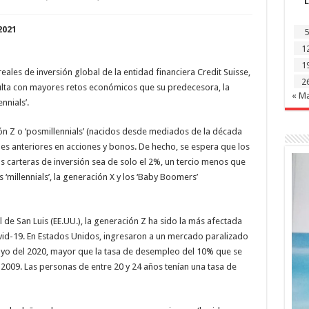
L
LA
GENERACIÓN
Z
2021
5
SE
ENFRENTARÁ
1
A
MÁS
1
DIFICULTADES
ales de inversión global de la entidad financiera Credit Suisse,
ECONÓMICAS
2
dulta con mayores retos económicos que su predecesora, la
QUE
« M
LOS
nnials’.
«MILLENNIALS»
ión Z o ‘posmillennials’ (nacidos desde mediados de la década
s anteriores en acciones y bonos. De hecho, se espera que los
 carteras de inversión sea de solo el 2%, un tercio menos que
‘millennials’, la generación X y los ‘Baby Boomers’
 de San Luis (EE.UU.), la generación Z ha sido la más afectada
vid-19. En Estados Unidos, ingresaron a un mercado paralizado
yo del 2020, mayor que la tasa de desempleo del 10% que se
el 2009. Las personas de entre 20 y 24 años tenían una tasa de