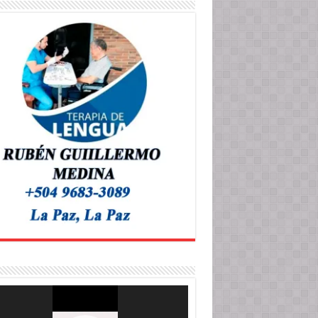
roductor
o