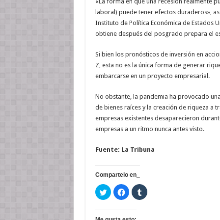
«La forma en que una recesión realmente pu
laboral) puede tener efectos duraderos»,
as
Instituto de Política Económica de Estados 
obtiene después del posgrado prepara el es
Si bien los pronósticos de inversión en acc
Z, esta no es la única forma de generar rique
embarcarse en un proyecto empresarial.
No obstante, la pandemia ha provocado una s
de bienes raíces y la creación de riqueza a t
empresas existentes desaparecieron durant
empresas a un ritmo nunca antes visto.
Fuente: La Tribuna
Compartelo en_
H
H
H
a
a
a
z
z
z
c
c
c
l
l
l
i
i
i
Me gusta esto: