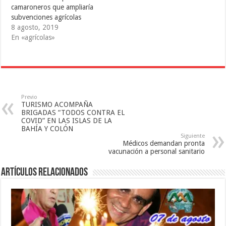
b
a
r
camaroneros que ampliaría
r
b
e
e
r
e
subvenciones agrícolas
e
e
n
8 agosto, 2019
n
e
u
u
n
n
En «agrícolas»
n
u
a
a
n
v
v
a
e
e
v
n
n
e
t
t
n
a
a
t
n
n
a
a
a
n
n
n
a
u
Previo
u
n
e
TURISMO ACOMPAÑA
e
u
v
BRIGADAS “TODOS CONTRA EL
v
e
a
a
v
)
COVID” EN LAS ISLAS DE LA
)
a
BAHÍA Y COLÓN
)
Siguiente
Médicos demandan pronta
vacunación a personal sanitario
Artículos relacionados