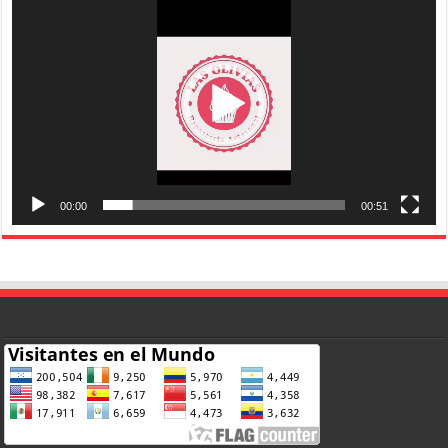
de
vídeo
00:00
00:51