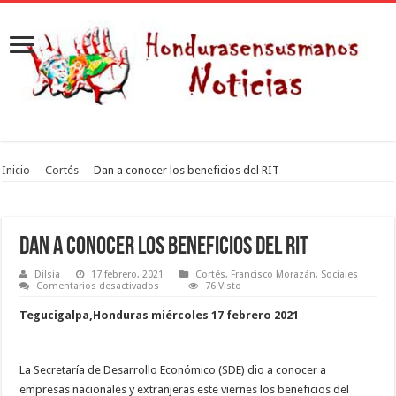
Inicio
-
Cortés
-
Dan a conocer los beneficios del RIT
Dan a conocer los beneficios del RIT
Dilsia
17 febrero, 2021
Cortés
,
Francisco Morazán
,
Sociales
en
Comentarios desactivados
76 Visto
Dan
a
Tegucigalpa,Honduras miércoles 17 febrero 2021
conocer
los
beneficios
del
RIT
La Secretaría de Desarrollo Económico (SDE) dio a conocer a
empresas nacionales y extranjeras este viernes los beneficios del