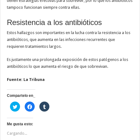
tienen estrategias efectivas para sobrevivir, por lo que los antibióticos
tampoco funcionan siempre contra ellas.
Resistencia a los antibióticos
Estos hallazgos son importantes en la lucha contra la resistencia a los
antibióticos, que aumenta en las infecciones recurrentes que
requieren tratamientos largos.
Es justamente una prolongada exposición de estos patógenos a los
antibióticos lo que aumenta el riesgo de que sobrevivan.
Fuente: La Tribuna
Compartelo en_
H
H
H
a
a
a
z
z
z
c
c
c
l
l
l
i
i
i
Me gusta esto:
c
c
c
p
p
p
Cargando...
a
a
a
r
r
r