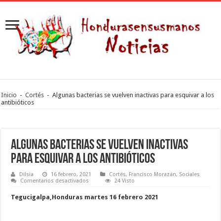
Inicio
-
Cortés
-
Algunas bacterias se vuelven inactivas para esquivar a los
antibióticos
Algunas bacterias se vuelven inactivas
para esquivar a los antibióticos
Dilsia
16 febrero, 2021
Cortés
,
Francisco Morazán
,
Sociales
en
Comentarios desactivados
24 Visto
Algunas
bacterias
Tegucigalpa,Honduras martes 16 febrero 2021
se
vuelven
inactivas
para