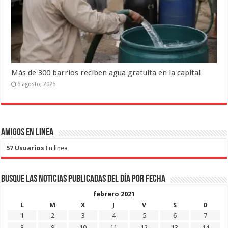
Más de 300 barrios reciben agua gratuita en la capital
6 agosto, 2026
Amigos en Linea
57 Usuarios
En linea
Busque las noticias publicadas del día por fecha
febrero 2021
L
M
X
J
V
S
D
1
2
3
4
5
6
7
8
9
10
11
12
13
14