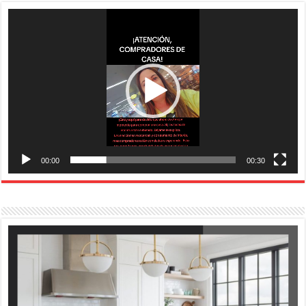
Reproductor
de
vídeo
00:00
00:30