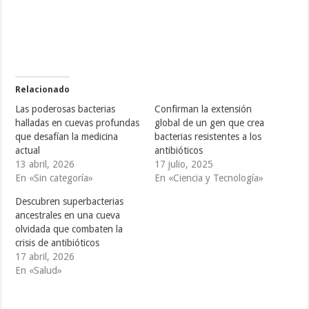
a
a
a
c
c
c
o
o
o
m
m
m
p
p
p
a
a
a
r
r
r
t
t
t
i
i
i
r
r
r
e
e
e
Relacionado
n
n
n
T
F
T
Las poderosas bacterias
Confirman la extensión
w
a
u
i
c
m
halladas en cuevas profundas
global de un gen que crea
t
e
b
que desafían la medicina
bacterias resistentes a los
t
b
l
e
o
r
actual
antibióticos
r
o
(
(
k
S
13 abril, 2026
17 julio, 2025
S
(
e
En «Sin categoría»
En «Ciencia y Tecnología»
e
S
a
a
e
b
b
a
r
Descubren superbacterias
r
b
e
e
r
e
ancestrales en una cueva
e
e
n
olvidada que combaten la
n
e
u
u
n
n
crisis de antibióticos
n
u
a
a
n
v
17 abril, 2026
v
a
e
En «Salud»
e
v
n
n
e
t
t
n
a
a
t
n
n
a
a