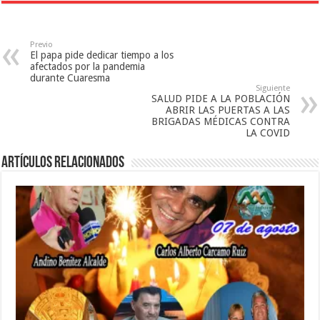
a
n
n
n
a
u
u
n
e
e
u
v
v
e
a
Previo
a
v
)
El papa pide dedicar tiempo a los
)
a
)
afectados por la pandemia
durante Cuaresma
Siguiente
SALUD PIDE A LA POBLACIÓN
ABRIR LAS PUERTAS A LAS
BRIGADAS MÉDICAS CONTRA
LA COVID
Artículos relacionados