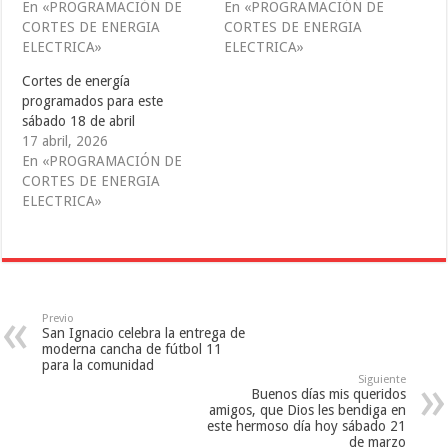
(
k
S
En «PROGRAMACIÓN DE
En «PROGRAMACIÓN DE
S
(
e
CORTES DE ENERGIA
CORTES DE ENERGIA
e
S
a
a
e
b
ELECTRICA»
ELECTRICA»
b
a
r
r
b
e
e
r
e
Cortes de energía
e
e
n
programados para este
n
e
u
u
n
n
sábado 18 de abril
n
u
a
a
n
v
17 abril, 2026
v
a
e
En «PROGRAMACIÓN DE
e
v
n
n
e
t
CORTES DE ENERGIA
t
n
a
a
t
n
ELECTRICA»
n
a
a
a
n
n
n
a
u
u
n
e
e
u
v
v
e
a
a
v
)
)
a
)
Previo
San Ignacio celebra la entrega de
moderna cancha de fútbol 11
para la comunidad
Siguiente
Buenos días mis queridos
amigos, que Dios les bendiga en
este hermoso día hoy sábado 21
de marzo