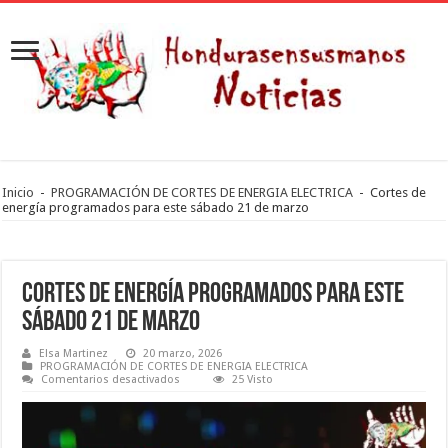
Inicio
-
PROGRAMACIÓN DE CORTES DE ENERGIA ELECTRICA
-
Cortes de
energía programados para este sábado 21 de marzo
Cortes de energía programados para este
sábado 21 de marzo
Elsa Martinez
20 marzo, 2026
PROGRAMACIÓN DE CORTES DE ENERGIA ELECTRICA
en
Comentarios desactivados
25 Visto
Cortes
de
energía
programados
para