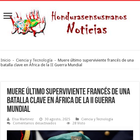
Inicio
-
Ciencia y Tecnología
-
Muere último superviviente francés de una
batalla clave en África de la II Guerra Mundial
Muere último superviviente francés de una
batalla clave en África de la II Guerra
Mundial
Elsa Martinez
30 agosto, 2025
Ciencia y Tecnología
en
Comentarios desactivados
28 Visto
Muere
último
superviviente
francés