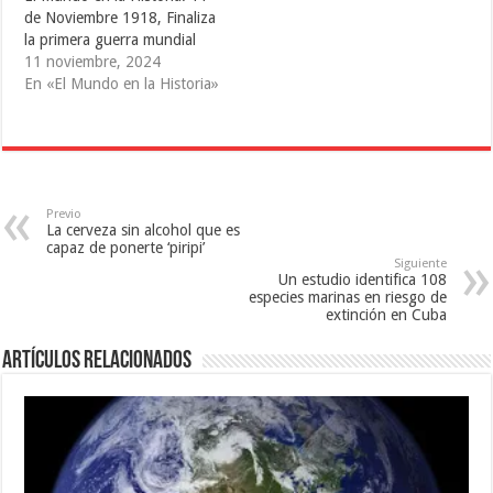
b
a
r
de Noviembre 1918, Finaliza
r
b
e
e
r
e
la primera guerra mundial
e
e
n
11 noviembre, 2024
n
e
u
u
n
n
En «El Mundo en la Historia»
n
u
a
a
n
v
v
a
e
e
v
n
n
e
t
t
n
a
a
t
n
n
a
a
a
n
n
n
a
u
Previo
u
n
e
La cerveza sin alcohol que es
e
u
v
capaz de ponerte ‘piripi’
v
e
a
a
v
)
Siguiente
)
a
Un estudio identifica 108
)
especies marinas en riesgo de
extinción en Cuba
Artículos relacionados