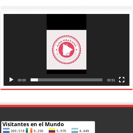
Reproductor
de
vídeo
00:00
00:51