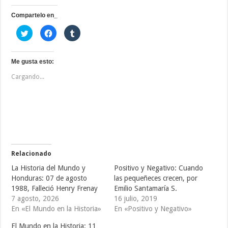
Compartelo en_
H
H
H
a
a
a
z
z
z
c
c
c
l
l
l
i
i
i
Me gusta esto:
c
c
c
p
p
p
Cargando...
a
a
a
r
r
r
a
a
a
c
c
c
o
o
o
m
m
m
p
p
p
a
a
a
r
r
r
t
t
t
i
i
i
r
r
r
e
e
e
Relacionado
n
n
n
T
F
T
La Historia del Mundo y
Positivo y Negativo: Cuando
w
a
u
i
c
m
Honduras: 07 de agosto
las pequeñeces crecen, por
t
e
b
1988, Falleció Henry Frenay
Emilio Santamaría S.
t
b
l
e
o
r
7 agosto, 2026
16 julio, 2019
r
o
(
(
k
S
En «El Mundo en la Historia»
En «Positivo y Negativo»
S
(
e
e
S
a
El Mundo en la Historia: 11
a
e
b