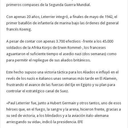
primeros compases de la Segunda Guerra Mundial.
Con apenas 20 años, Leterrier integró, a finales de mayo de 1942, el
primer batallón de infantería de marina bajo las órdenes del general
francés Koenig.
A pesar de contar con apenas 3.700 efectivos -frente a los 45.000
soldados de la Afrika Korps de Erwin Rommel-, los franceses
aguantaron el suficiente tiempo el asedio nazi (dos semanas) como
para permitir el repliegue de sus aliados británicos.
Este hecho supuso una victoria táctica para los Aliados e influyó en el
revés de los nazis e italianos unas semanas más tarde en El Alamein,
frustrando el avance de las fuerzas del Eje en Egipto y su plan para
controlar el estratégico canal de Suez.
«Paul Leterrier fue, junto a Hubert Germain y otros tantos, uno de esos
héroes que, en el fuego, la sangre y la arena, hicieron frente, gracias a
su sed de victoria, a los blindados y a la aviación italo-alemana
arriesgando su vida», indicó la presidencia. EFE