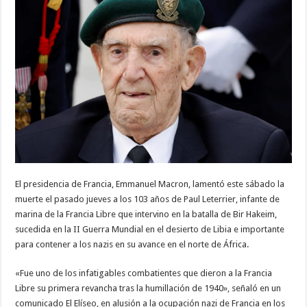
de
una
batalla
clave
en
África
de
la
II
Guerra
Mundial
El presidencia de Francia, Emmanuel Macron, lamentó este sábado la
muerte el pasado jueves a los 103 años de Paul Leterrier, infante de
marina de la Francia Libre que intervino en la batalla de Bir Hakeim,
sucedida en la II Guerra Mundial en el desierto de Libia e importante
para contener a los nazis en su avance en el norte de África.
«Fue uno de los infatigables combatientes que dieron a la Francia
Libre su primera revancha tras la humillación de 1940», señaló en un
comunicado El Elíseo, en alusión a la ocupación nazi de Francia en los