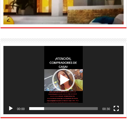
Reproductor
de
vídeo
00:00
00:30