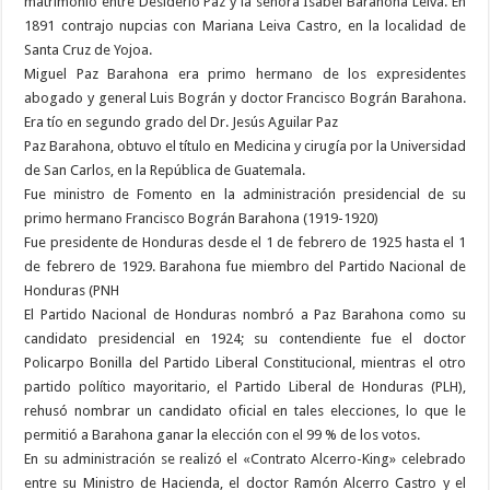
matrimonio entre Desiderio Paz y la señora Isabel Barahona Leiva. En
1891 contrajo nupcias con Mariana Leiva Castro, en la localidad de
Santa Cruz de Yojoa.
Miguel Paz Barahona era primo hermano de los expresidentes
abogado y general Luis Bográn y doctor Francisco Bográn Barahona.
Era tío en segundo grado del Dr. Jesús Aguilar Paz
Paz Barahona, obtuvo el título en Medicina y cirugía por la Universidad
de San Carlos, en la República de Guatemala.
Fue ministro de Fomento en la administración presidencial de su
primo hermano Francisco Bográn Barahona (1919-1920)
Fue presidente de Honduras desde el 1 de febrero de 1925 hasta el 1
de febrero de 1929. Barahona fue miembro del Partido Nacional de
Honduras (PNH
El Partido Nacional de Honduras nombró a Paz Barahona como su
candidato presidencial en 1924; su contendiente fue el doctor
Policarpo Bonilla del Partido Liberal Constitucional, mientras el otro
partido político mayoritario, el Partido Liberal de Honduras (PLH),
rehusó nombrar un candidato oficial en tales elecciones, lo que le
permitió a Barahona ganar la elección con el 99 % de los votos.
En su administración se realizó el «Contrato Alcerro-King» celebrado
entre su Ministro de Hacienda, el doctor Ramón Alcerro Castro y el