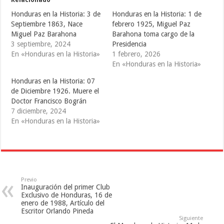
n
n
n
T
F
T
Honduras en la Historia: 3 de
Honduras en la Historia: 1 de
w
a
u
i
c
m
Septiembre 1863, Nace
febrero 1925, Miguel Paz
t
e
b
Miguel Paz Barahona
Barahona toma cargo de la
t
b
l
e
o
r
3 septiembre, 2024
Presidencia
r
o
(
(
k
S
En «Honduras en la Historia»
1 febrero, 2026
S
(
e
En «Honduras en la Historia»
e
S
a
a
e
b
b
a
r
Honduras en la Historia: 07
r
b
e
e
r
e
de Diciembre 1926. Muere el
e
e
n
Doctor Francisco Bográn
n
e
u
u
n
n
7 diciembre, 2024
n
u
a
a
n
v
En «Honduras en la Historia»
v
a
e
e
v
n
n
e
t
t
n
a
a
t
n
n
a
a
a
n
n
n
a
u
u
n
e
e
u
v
Previo
v
e
a
Inauguración del primer Club
a
v
)
Exclusivo de Honduras, 16 de
)
a
enero de 1988, Artículo del
)
Escritor Orlando Pineda
Siguiente