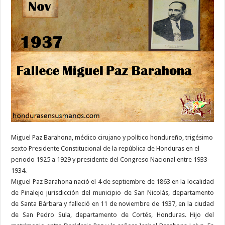
noviembre
1937
Fallece
Miguel
Paz
Barahona
Miguel Paz Barahona, médico cirujano y político hondureño, trigésimo
sexto Presidente Constitucional de la república de Honduras en el
periodo 1925 a 1929 y presidente del Congreso Nacional entre 1933-
1934.
Miguel Paz Barahona nació el 4 de septiembre de 1863 en la localidad
de Pinalejo jurisdicción del municipio de San Nicolás, departamento
de Santa Bárbara y falleció en 11 de noviembre de 1937, en la ciudad
de San Pedro Sula, departamento de Cortés, Honduras. Hijo del