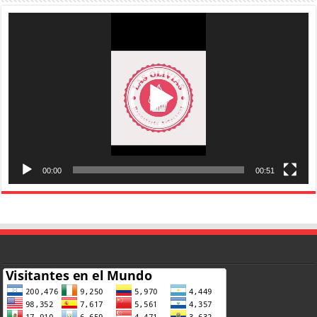
Reproductor
de
vídeo
00:00
00:51