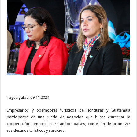
de
Honduras
y
Guatemala
promocionan
destinos
y
servicios
Tegucigalpa. 09.11.2024
Empresarios y operadores turísticos de Honduras y Guatemala
participaron en una rueda de negocios que busca estrechar la
cooperación comercial entre ambos países, con el fin de promover
sus destinos turísticos y servicios.