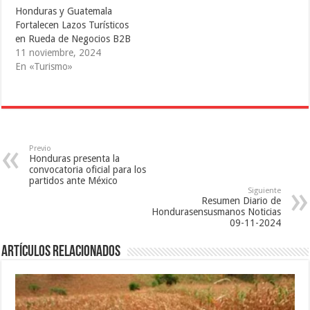
e
S
a
Honduras y Guatemala
a
e
b
b
a
r
Fortalecen Lazos Turísticos
r
b
e
e
r
e
en Rueda de Negocios B2B
e
e
n
11 noviembre, 2024
n
e
u
u
n
n
En «Turismo»
n
u
a
a
n
v
v
a
e
e
v
n
n
e
t
t
n
a
a
t
n
n
a
a
a
n
n
n
a
u
Previo
u
n
e
Honduras presenta la
e
u
v
convocatoria oficial para los
v
e
a
a
v
)
partidos ante México
)
a
Siguiente
)
Resumen Diario de
Hondurasensusmanos Noticias
09-11-2024
Artículos relacionados