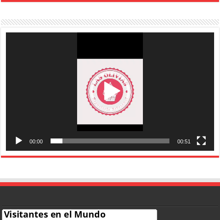
Reproductor
de
vídeo
00:00
00:51