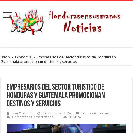
Inicio
-
Economía
-
Empresarios del sector turístico de Honduras y
Guatemala promocionan destinos y servicios
Empresarios del sector turístico de
Honduras y Guatemala promocionan
destinos y servicios
Elsa Martinez
9 noviembre, 2024
Economía
,
Turismo
en
Comentarios desactivados
86 Visto
Empresarios
del
sector
turístico