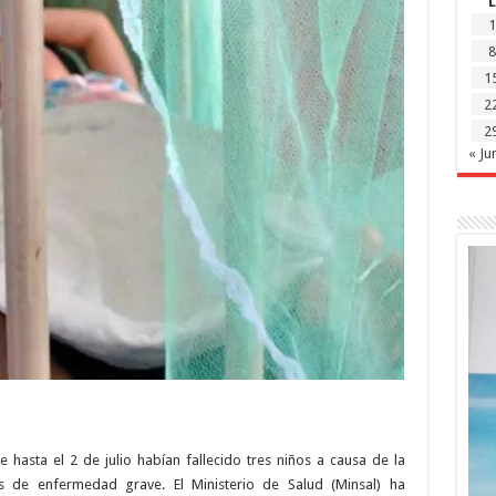
L
El
Salvador
1
por
dengue
8
1
2
2
« Ju
e hasta el 2 de julio habían fallecido tres niños a causa de la
s de enfermedad grave. El Ministerio de Salud (Minsal) ha