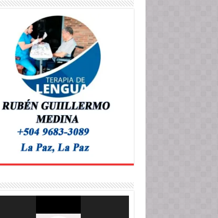
roductor
o