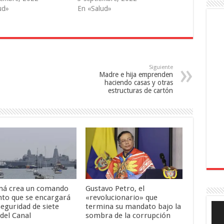
ud»
En «Salud»
Siguiente
Madre e hija emprenden
haciendo casas y otras
estructuras de cartón
á crea un comando
Gustavo Petro, el
nto que se encargará
«revolucionario» que
Rep
seguridad de siete
termina su mandato bajo la
de
del Canal
sombra de la corrupción
víde