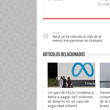
r
o
(
(
k
S
En «Sal
S
(
e
e
S
a
a
e
b
b
a
r
r
b
e
e
r
e
e
e
n
n
e
u
u
n
n
n
u
a
Previo
a
n
v
Beryl ya ha cobrado la vida de al
v
a
e
menos tres personas en Granada
e
v
n
n
e
t
t
n
a
a
t
n
n
a
a
Artículos relacionados
a
n
n
n
a
u
u
n
e
e
u
v
v
e
a
a
v
)
)
a
)
Un juez de EEUU condena a
Panam
Meta a pagar 567 millones
conju
de dólares en un caso de
de la 
seguridad infantil
áreas 