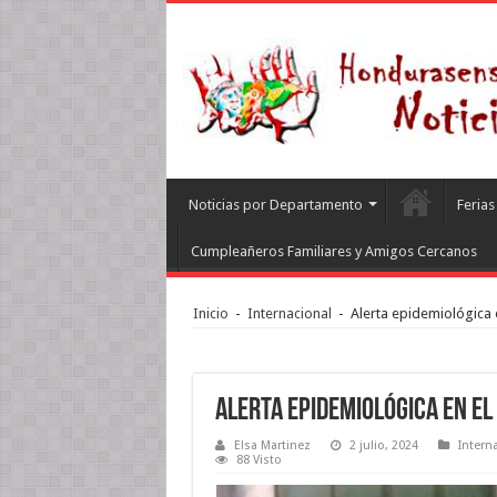
Noticias por Departamento
Feria
Cumpleañeros Familiares y Amigos Cercanos
Inicio
-
Internacional
-
Alerta epidemiológica 
Alerta epidemiológica en El
Elsa Martinez
2 julio, 2024
Intern
88 Visto