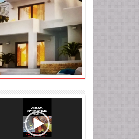
roductor
o