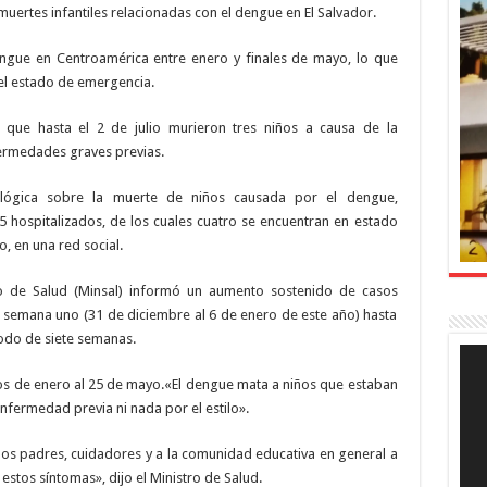
uertes infantiles relacionadas con el dengue en El Salvador.
gue en Centroamérica entre enero y finales de mayo, lo que
r el estado de emergencia.
jo que hasta el 2 de julio murieron tres niños a causa de la
ermedades graves previas.
ológica sobre la muerte de niños causada por el dengue,
 hospitalizados, de los cuales cuatro se encuentran en estado
ro, en una red social.
rio de Salud (Minsal) informó un aumento sostenido de casos
 semana uno (31 de diciembre al 6 de enero de este año) hasta
íodo de siete semanas.
Rep
de
os de enero al 25 de mayo.«El dengue mata a niños que estaban
víde
fermedad previa ni nada por el estilo».
los padres, cuidadores y a la comunidad educativa en general a
stos síntomas», dijo el Ministro de Salud.