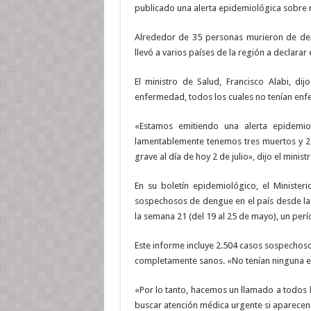
publicado una alerta epidemiológica sobre m
Alrededor de 35 personas murieron de den
llevó a varios países de la región a declara
El ministro de Salud, Francisco Alabi, di
enfermedad, todos los cuales no tenían enf
«Estamos emitiendo una alerta epidemi
lamentablemente tenemos tres muertos y 25
grave al día de hoy 2 de julio», dijo el minist
En su boletín epidemiológico, el Ministe
sospechosos de dengue en el país desde la
la semana 21 (del 19 al 25 de mayo), un per
Este informe incluye 2.504 casos sospechos
completamente sanos. «No tenían ninguna en
«Por lo tanto, hacemos un llamado a todos 
buscar atención médica urgente si aparecen e