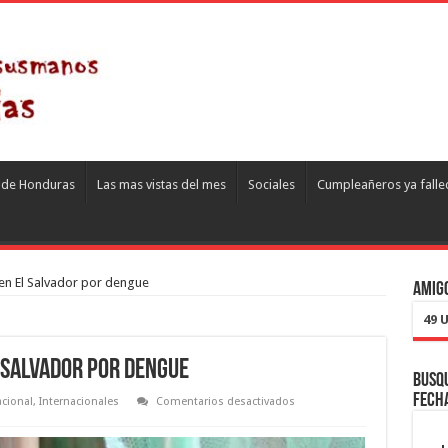
s de Honduras
Las mas vistas del mes
Sociales
Cumpleañeros ya falle
en El Salvador por dengue
Amigo
49 
 Salvador por dengue
Busqu
fech
en
acional
,
Internacionales
Comentarios desactivados
Alerta
epidemiológica
en