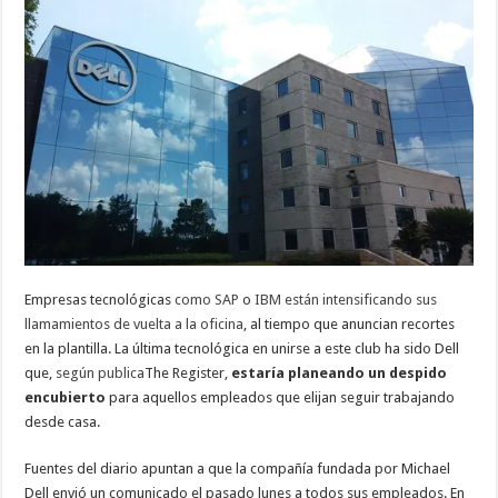
con
su
vuelta
a
la
oficina:
elegir
entre
teletrabajo
o
trabajo
híbrido…
y
ninguna
opción
es
buena
Empresas tecnológicas
como SAP
o
IBM están intensificando sus
llamamientos de vuelta a la oficina
, al tiempo que anuncian recortes
en la plantilla. La última tecnológica en unirse a este club ha sido Dell
que,
según publica
The Register,
estaría planeando un despido
encubierto
para aquellos empleados que elijan seguir trabajando
desde casa.
Fuentes del diario apuntan a que la compañía fundada por Michael
Dell envió un comunicado el pasado lunes a todos sus empleados. En