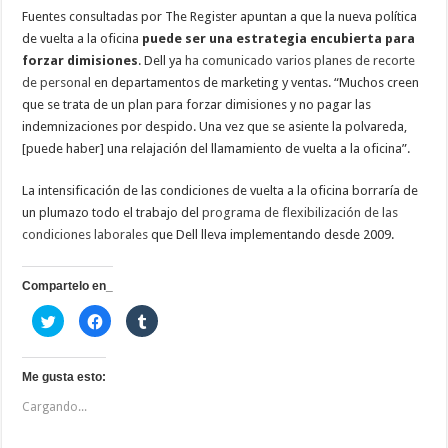
Fuentes consultadas por The Register apuntan a que la nueva política
de vuelta a la oficina
puede ser una estrategia encubierta para
forzar dimisiones
. Dell ya
ha comunicado varios planes de recorte
de personal
en departamentos de marketing y ventas. “Muchos creen
que se trata de un plan para forzar dimisiones y no pagar las
indemnizaciones por despido. Una vez que se asiente la polvareda,
[puede haber] una relajación del llamamiento de vuelta a la oficina”.
La intensificación de las condiciones de vuelta a la oficina borraría de
un plumazo todo el trabajo del
programa de flexibilización de las
condiciones laborales
que Dell lleva implementando desde 2009.
Compartelo en_
H
H
H
a
a
a
z
z
z
c
c
c
l
l
l
i
i
i
Me gusta esto:
c
c
c
p
p
p
Cargando...
a
a
a
r
r
r
a
a
a