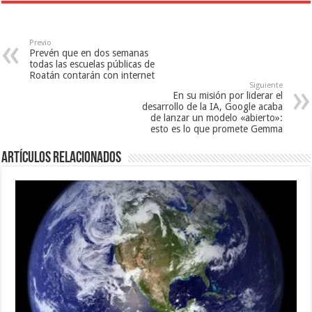
u
n
e
e
u
v
v
e
a
a
v
)
)
a
Previo
)
Prevén que en dos semanas
todas las escuelas públicas de
Roatán contarán con internet
Siguiente
En su misión por liderar el
desarrollo de la IA, Google acaba
de lanzar un modelo «abierto»:
esto es lo que promete Gemma
Artículos relacionados