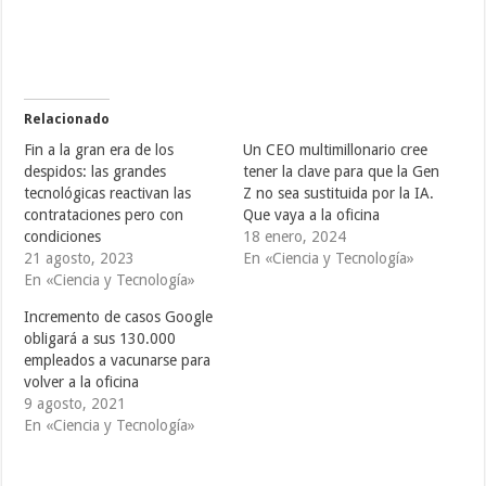
c
c
c
o
o
o
m
m
m
p
p
p
a
a
a
r
r
r
t
t
t
i
i
i
r
r
r
e
e
e
Relacionado
n
n
n
T
F
T
Fin a la gran era de los
Un CEO multimillonario cree
w
a
u
i
c
m
despidos: las grandes
tener la clave para que la Gen
t
e
b
tecnológicas reactivan las
Z no sea sustituida por la IA.
t
b
l
e
o
r
contrataciones pero con
Que vaya a la oficina
r
o
(
(
k
S
condiciones
18 enero, 2024
S
(
e
21 agosto, 2023
En «Ciencia y Tecnología»
e
S
a
a
e
b
En «Ciencia y Tecnología»
b
a
r
r
b
e
e
r
e
Incremento de casos Google
e
e
n
obligará a sus 130.000
n
e
u
u
n
n
empleados a vacunarse para
n
u
a
a
n
v
volver a la oficina
v
a
e
9 agosto, 2021
e
v
n
n
e
t
En «Ciencia y Tecnología»
t
n
a
a
t
n
n
a
a
a
n
n
n
a
u