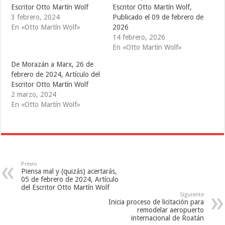
t
e
b
Escritor Otto Martín Wolf
Escritor Otto Martín Wolf,
t
b
l
e
o
r
3 febrero, 2024
Publicado el 09 de febrero de
r
o
(
(
k
S
En «Otto Martín Wolf»
2026
S
(
e
14 febrero, 2026
e
S
a
a
e
b
En «Otto Martín Wolf»
b
a
r
r
b
e
e
r
e
De Morazán a Marx, 26 de
e
e
n
febrero de 2024, Artículo del
n
e
u
u
n
n
Escritor Otto Martín Wolf
n
u
a
a
n
v
2 marzo, 2024
v
a
e
En «Otto Martín Wolf»
e
v
n
n
e
t
t
n
a
a
t
n
n
a
a
a
n
n
n
a
u
u
n
e
e
u
v
v
e
a
Previo
a
v
)
Piensa mal y (quizás) acertarás,
)
a
)
05 de febrero de 2024, Artículo
del Escritor Otto Martín Wolf
Siguiente
Inicia proceso de licitación para
remodelar aeropuerto
internacional de Roatán