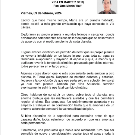
de
3),
09
de
febrero
de
2024,
Artículo
del
Escritor
Otto
Martín
Wolf