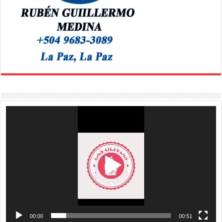
Reproductor
de
vídeo
00:00
00:51