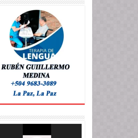
roductor
o