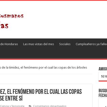
s de Honduras
Las mas vistas del mes
Sociales
Cumpleañeros ya falle
s de la timidez, el fenómeno por el cual las copas de los árboles
Amigo
52 
Busqu
dez, el fenómeno por el cual las copas
fech
se entre sí
en
Ciencia y Tecnología
Comentarios desactivados