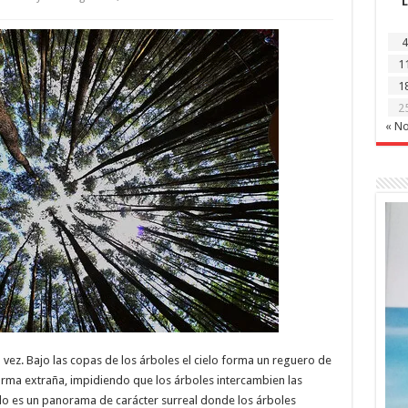
L
La
ciencia
detrás
4
de
la
1
timidez,
el
1
fenómeno
por
2
el
« N
cual
las
copas
de
los
árboles
evitan
tocarse
entre
sí
vez. Bajo las copas de los árboles el cielo forma un reguero de
forma extraña, impidiendo que los árboles intercambien las
do es un panorama de carácter surreal donde los árboles