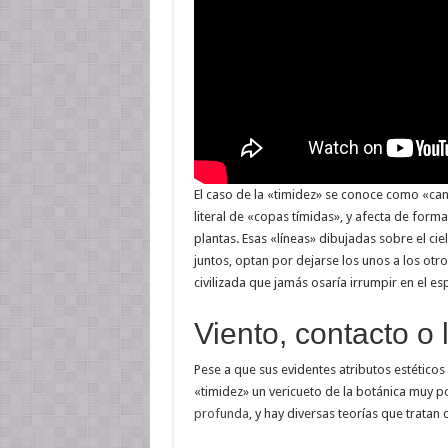
El caso de la «timidez» se conoce como «ca
literal de «copas tímidas», y afecta de form
plantas. Esas «líneas» dibujadas sobre el ci
juntos, optan por dejarse los unos a los otr
civilizada que jamás osaría irrumpir en el es
Viento, contacto o 
Pese a que sus evidentes atributos estéticos
«timidez» un vericueto de la botánica muy p
profunda
, y hay diversas teorías que tratan