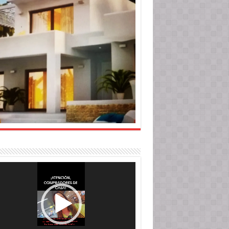
roductor
o