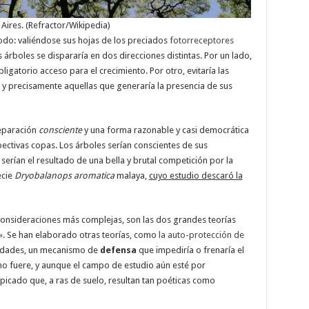
 Aires. (Refractor/Wikipedia)
do: valiéndose sus hojas de los preciados
fotorreceptores
s árboles se dispararía en dos direcciones distintas. Por un lado,
ligatorio acceso para el crecimiento. Por otro, evitaría las
y precisamente aquellas que generaría la presencia de sus
separación
consciente
y una forma razonable y casi democrática
spectivas copas. Los árboles serían conscientes de sus
o serían el resultado de una bella y brutal competición por la
ecie
Dryobalanops aromatica
malaya,
cuyo estudio descaró la
consideraciones más complejas, son las dos grandes teorías
z». Se han elaborado otras teorías, como
la auto-protección de
edades, un mecanismo de
defensa
que impediría o frenaría el
mo fuere, y aunque el campo de estudio aún esté por
rapicado que, a ras de suelo, resultan tan poéticas como