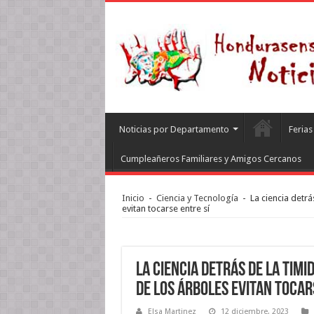
Noticias por Departamento
Feria
Cumpleañeros Familiares y Amigos Cercanos
Inicio
-
Ciencia y Tecnología
-
La ciencia detrá
evitan tocarse entre sí
La ciencia detrás de la timi
de los árboles evitan tocar
Elsa Martinez
12 diciembre, 2023