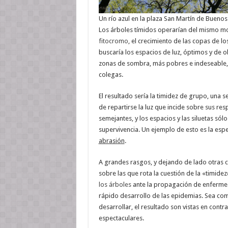
Un río azul en la plaza San Martín de Buenos
Los árboles tímidos operarían del mismo mo
fitocromo
, el crecimiento de las copas de lo
buscaría los espacios de luz, óptimos y de ob
zonas de sombra, más pobres e indeseable, 
colegas.
El resultado sería la timidez de grupo, una 
de repartirse la luz que incide sobre sus re
semejantes, y los espacios y las siluetas sól
supervivencia. Un ejemplo de esto es la esp
abrasión
.
A grandes rasgos, y dejando de lado otras 
sobre las que rota la cuestión de la «timide
los árboles
ante la propagación de enferm
rápido desarrollo de las epidemias. Sea co
desarrollar, el resultado son vistas en cont
espectaculares.