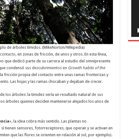
lo de árboles tímidos. (MikeNorton/Wikipedia)
contacto
, en zonas de fricción, de unos y otros. En esta línea,
no que dedicó parte de su carrera al estudio del omnipresente
y que condensó
sus descubrimientos en
Growth habits of the
 la fricción propia del contacto entre unas ramas fronterizas y
iento. Las hojas y las ramas chocaban y dejaban de crecer.
de los árboles: la timidez sería un resultado natural
de sus
opios árboles quienes deciden mantenerse alejados los unos de
encia
«, la idea cobra más sentido. Las plantas no
 sí tienen sensores, fotorreceptores, que operan y se activan en
miten que las flores se orienten en relación al sol, por ejemplo).