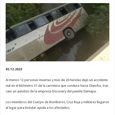
Listado
Preliminar
de
heridos
sobreviviente
de
Accidente
del
Autobus
de
la
Empresa
Discovery
en
el
Km
31
Carretera
que
conduce
hacia
05.12.2023
Olancho
Al menos 12 personas muertas y más de 20 heridas dejó un accidente
vial en el kilómetro 31 de la carretera que conduce hacia Olancho, tras
caer un autobús de la empresa Discovery del puente Ilamapa.
Los miembros del Cuerpo de Bomberos, Cruz Roja y militares llegaron
al lugar para brindar ayuda a los afectados.