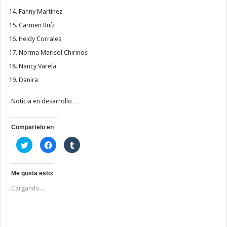
Fanny Martínez
Carmen Ruíz
Heidy Corrales
Norma Marisol Chirinos
Nancy Varela
Danira
Noticia en desarrollo…
Compartelo en_
H
H
H
a
a
a
z
z
z
c
c
c
l
l
l
i
i
i
Me gusta esto:
c
c
c
p
p
p
Cargando...
a
a
a
r
r
r
a
a
a
c
c
c
o
o
o
m
m
m