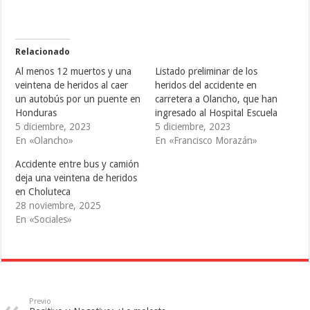
p
p
p
a
a
a
r
r
r
t
t
t
i
i
i
r
r
r
e
e
e
Relacionado
n
n
n
T
F
T
Al menos 12 muertos y una
Listado preliminar de los
w
a
u
i
c
m
veintena de heridos al caer
heridos del accidente en
t
e
b
un autobús por un puente en
carretera a Olancho, que han
t
b
l
e
o
r
Honduras
ingresado al Hospital Escuela
r
o
(
(
k
S
5 diciembre, 2023
5 diciembre, 2023
S
(
e
En «Olancho»
En «Francisco Morazán»
e
S
a
a
e
b
b
a
r
Accidente entre bus y camión
r
b
e
e
r
e
deja una veintena de heridos
e
e
n
en Choluteca
n
e
u
u
n
n
28 noviembre, 2025
n
u
a
a
n
v
En «Sociales»
v
a
e
e
v
n
n
e
t
t
n
a
a
t
n
n
a
a
a
n
n
n
a
u
u
n
e
e
u
v
Previo
v
e
a