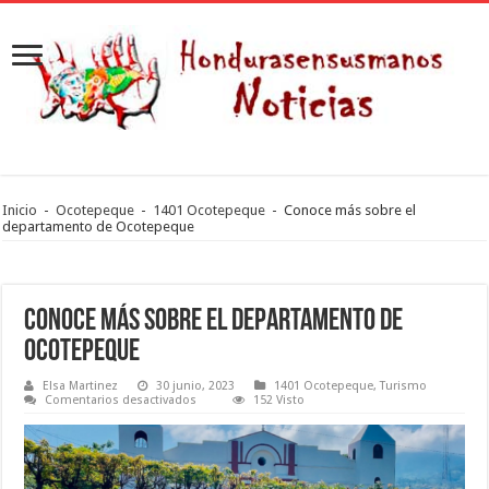
Inicio
-
Ocotepeque
-
1401 Ocotepeque
-
Conoce más sobre el
departamento de Ocotepeque
Conoce más sobre el departamento de
Ocotepeque
Elsa Martinez
30 junio, 2023
1401 Ocotepeque
,
Turismo
en
Comentarios desactivados
152 Visto
Conoce
más
sobre
el
departamento
de