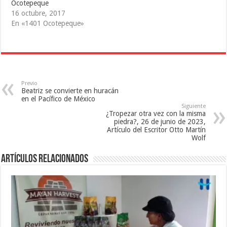
Ocotepeque
n
e
u
u
n
n
16 octubre, 2017
n
u
a
a
n
v
En «1401 Ocotepeque»
v
a
e
e
v
n
n
e
t
t
n
a
a
t
n
n
a
a
a
n
n
n
a
u
u
n
e
e
u
v
Previo
v
e
a
Beatriz se convierte en huracán
a
v
)
en el Pacífico de México
)
a
Siguiente
)
¿Tropezar otra vez con la misma
piedra?, 26 de junio de 2023,
Artículo del Escritor Otto Martín
Wolf
Artículos relacionados