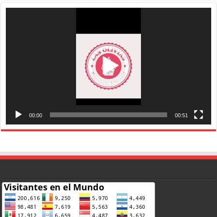
Reproductor
de
vídeo
00:00
00:51