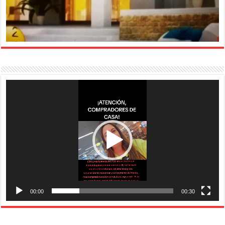
Reproductor
de
vídeo
00:00
00:30