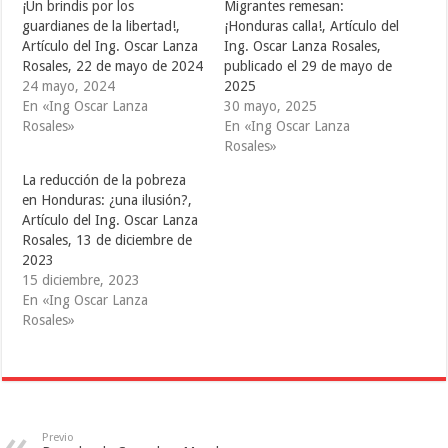
T
F
T
¡Un brindis por los
Migrantes remesan:
w
a
u
i
c
m
guardianes de la libertad!,
¡Honduras calla!, Artículo del
t
e
b
Artículo del Ing. Oscar Lanza
Ing. Oscar Lanza Rosales,
t
b
l
e
o
r
Rosales, 22 de mayo de 2024
publicado el 29 de mayo de
r
o
(
(
k
S
24 mayo, 2024
2025
S
(
e
En «Ing Oscar Lanza
30 mayo, 2025
e
S
a
a
e
b
Rosales»
En «Ing Oscar Lanza
b
a
r
r
b
e
Rosales»
e
r
e
e
e
n
La reducción de la pobreza
n
e
u
u
n
n
en Honduras: ¿una ilusión?,
n
u
a
a
n
v
Artículo del Ing. Oscar Lanza
v
a
e
Rosales, 13 de diciembre de
e
v
n
n
e
t
2023
t
n
a
a
t
n
15 diciembre, 2023
n
a
a
En «Ing Oscar Lanza
a
n
n
n
a
u
Rosales»
u
n
e
e
u
v
v
e
a
a
v
)
)
a
)
Previo