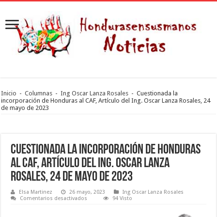
Inicio
-
Columnas
-
Ing Oscar Lanza Rosales
-
Cuestionada la
incorporación de Honduras al CAF, Artículo del Ing. Oscar Lanza Rosales, 24
de mayo de 2023
Cuestionada la incorporación de Honduras
al CAF, Artículo del Ing. Oscar Lanza
Rosales, 24 de mayo de 2023
Elsa Martinez
26 mayo, 2023
Ing Oscar Lanza Rosales
en
Comentarios desactivados
94 Visto
Cuestionada
la
incorporación