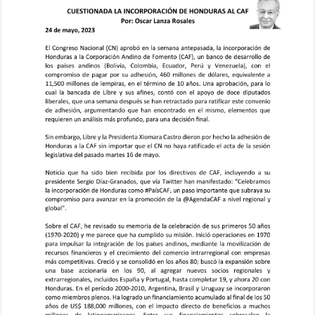
de
Honduras
al
CAF,
Artículo
del
Ing.
Oscar
Lanza
Rosales,
24
de
mayo
de
2023