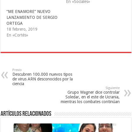
En «Sociales»
e
S
a
a
e
b
b
a
r
“ME ENAMORE” NUEVO
r
b
e
e
r
e
LANZAMIENTO DE SERGIO
e
e
n
ORTEGA
n
e
u
u
n
n
18 febrero, 2019
n
u
a
a
n
v
En «Cortés»
v
a
e
e
v
n
n
e
t
t
n
a
a
t
n
n
a
a
a
n
n
n
a
u
u
n
e
e
u
v
Previo
v
e
a
Descubren 100.000 nuevos tipos
a
v
)
de virus ARN desconocidos por la
)
a
ciencia
)
Siguiente
Grupo Wagner dice controlar
Soledar, en el este de Ucrania,
mientras los combates continúan
Artículos relacionados