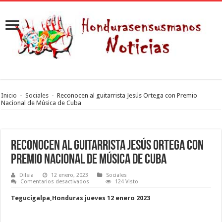
Inicio
-
Sociales
-
Reconocen al guitarrista Jesús Ortega con Premio
Nacional de Música de Cuba
Reconocen al guitarrista Jesús Ortega con
Premio Nacional de Música de Cuba
Dilsia
12 enero, 2023
Sociales
en
Comentarios desactivados
124 Visto
Reconocen
al
Tegucigalpa,Honduras jueves 12 enero 2023
guitarrista
Jesús
Ortega
con