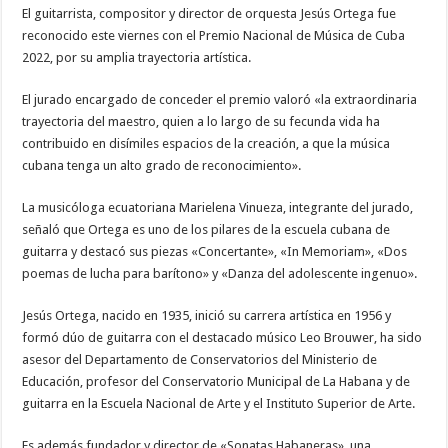
Premio
El guitarrista, compositor y director de orquesta Jesús Ortega fue
Nacional
reconocido este viernes con el Premio Nacional de Música de Cuba
de
Música
2022, por su amplia trayectoria artística.
de
Cuba
El jurado encargado de conceder el premio valoró «la extraordinaria
trayectoria del maestro, quien a lo largo de su fecunda vida ha
contribuido en disímiles espacios de la creación, a que la música
cubana tenga un alto grado de reconocimiento».
La musicóloga ecuatoriana Marielena Vinueza, integrante del jurado,
señaló que Ortega es uno de los pilares de la escuela cubana de
guitarra y destacó sus piezas «Concertante», «In Memoriam», «Dos
poemas de lucha para barítono» y «Danza del adolescente ingenuo».
Jesús Ortega, nacido en 1935, inició su carrera artística en 1956 y
formó dúo de guitarra con el destacado músico Leo Brouwer, ha sido
asesor del Departamento de Conservatorios del Ministerio de
Educación, profesor del Conservatorio Municipal de La Habana y de
guitarra en la Escuela Nacional de Arte y el Instituto Superior de Arte.
Es además fundador y director de «Sonatas Habaneras», una