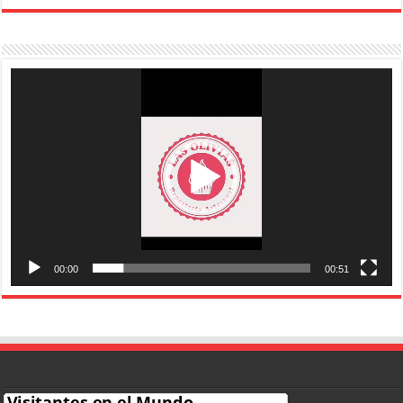
Reproductor
de
vídeo
00:00
00:51