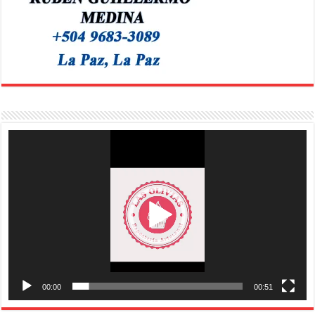
Reproductor
de
vídeo
00:00
00:51