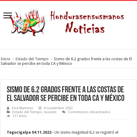
Inicio
-
Estado del Tiempo
-
Sismo de 6.2 grados frente a las costas de El
Salvador se percibe en toda CA y México
Sismo de 6.2 grados frente a las costas de
El Salvador se percibe en toda CA y México
Elsa Martinez
4 noviembre, 2022
en
Estado del Tiempo
,
Sociales
Comentarios desactivados
Sismo
111 Visto
de
6.2
grados
frente
Tegucigalpa 04.11.2022
– Un sismo magnitud 6.2 se registró el
a