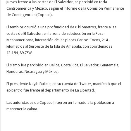
jueves frente a las costas de El Salvador, se percibió en toda
las
costas
Centroamérica y México, según el informe de la Comisión Permanente
de
El
de Contingencias (Copeco).
Salvador
se
percibe
El temblor ocurrió a una profundidad de 6 kilómetros, frente a las
en
toda
costas de El Salvador, en la zona de subducción en la Fosa
CA
Mesoamericana, interacción de las placas Caribe-Cocos, 214
y
México
kilómetros al Suroeste de la Isla de Amapala, con coordenadas
13.1°N, 89.7°W
El sismo fue percibido en Belice, Costa Rica, El Salvador, Guatemala,
Honduras, Nicaragua y México.
El presidente Nayib Bukele, en su cuenta de Twitter, manifestó que el
epicentro fue frente al departamento de La Libertad.
Las autoridades de Copeco hicieron un llamado a la población a
mantener la calma.