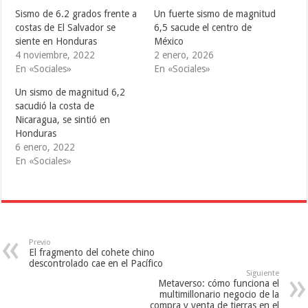
n
n
n
T
F
T
Sismo de 6.2 grados frente a
Un fuerte sismo de magnitud
w
a
u
i
c
m
costas de El Salvador se
6,5 sacude el centro de
t
e
b
siente en Honduras
México
t
b
l
e
o
r
4 noviembre, 2022
2 enero, 2026
r
o
(
(
k
S
En «Sociales»
En «Sociales»
S
(
e
e
S
a
Un sismo de magnitud 6,2
a
e
b
b
a
r
sacudió la costa de
r
b
e
e
r
e
Nicaragua, se sintió en
e
e
n
Honduras
n
e
u
u
n
n
6 enero, 2022
n
u
a
a
n
v
En «Sociales»
v
a
e
e
v
n
n
e
t
t
n
a
a
t
n
n
a
a
a
n
n
n
a
u
u
n
e
e
u
v
Previo
v
e
a
El fragmento del cohete chino
a
v
)
descontrolado cae en el Pacífico
)
a
Siguiente
)
Metaverso: cómo funciona el
multimillonario negocio de la
compra y venta de tierras en el