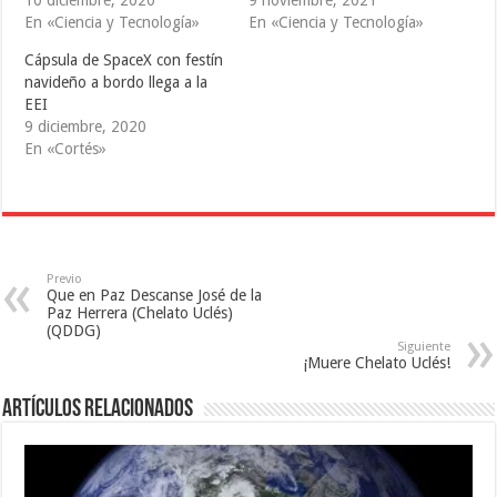
r
o
(
(
k
S
En «Ciencia y Tecnología»
En «Ciencia y Tecnología»
S
(
e
e
S
a
Cápsula de SpaceX con festín
a
e
b
b
a
r
navideño a bordo llega a la
r
b
e
e
r
e
EEI
e
e
n
9 diciembre, 2020
n
e
u
u
n
n
En «Cortés»
n
u
a
a
n
v
v
a
e
e
v
n
n
e
t
t
n
a
a
t
n
n
a
a
a
n
n
n
a
u
Previo
u
n
e
Que en Paz Descanse José de la
e
u
v
Paz Herrera (Chelato Uclés)
v
e
a
a
v
)
(QDDG)
)
a
Siguiente
)
¡Muere Chelato Uclés!
Artículos relacionados