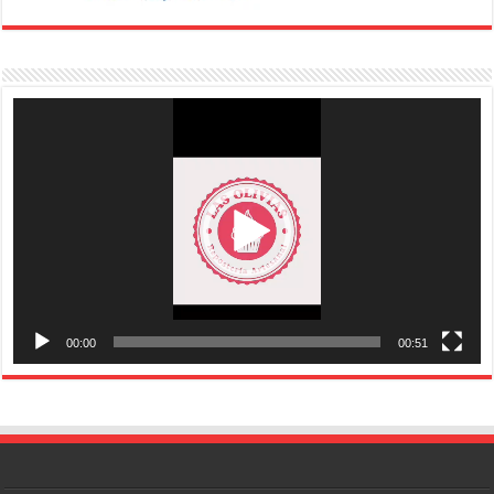
Reproductor
de
vídeo
00:00
00:51