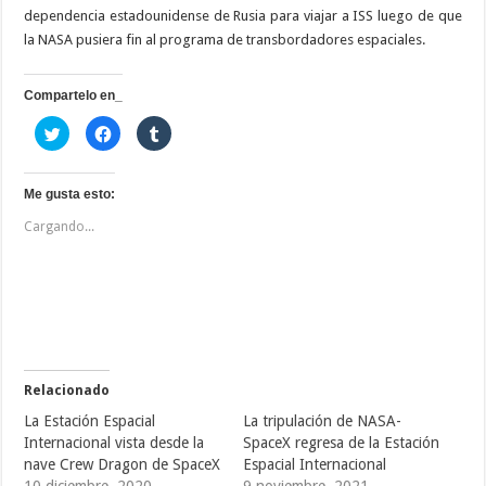
dependencia estadounidense de Rusia para viajar a ISS luego de que
la NASA pusiera fin al programa de transbordadores espaciales.
Compartelo en_
H
H
H
a
a
a
z
z
z
c
c
c
l
l
l
i
i
i
Me gusta esto:
c
c
c
p
p
p
Cargando...
a
a
a
r
r
r
a
a
a
c
c
c
o
o
o
m
m
m
p
p
p
a
a
a
r
r
r
t
t
t
i
i
i
r
r
r
e
e
e
Relacionado
n
n
n
T
F
T
La Estación Espacial
La tripulación de NASA-
w
a
u
i
c
m
Internacional vista desde la
SpaceX regresa de la Estación
t
e
b
nave Crew Dragon de SpaceX
Espacial Internacional
t
b
l
e
o
r
10 diciembre, 2020
9 noviembre, 2021