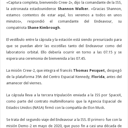
«Captura completa, bienvenido Crew-2», dijo la comandante de la ISS,
la astronauta estadounidense
Shannon Walker.
«Gracias Shannon,
estamos contentos de estar aquí, los veremos a todos en unos
minutos», respondió el comandante del Endeavour, su
compatriota
Shane Kimbrough
.
El vestíbulo entre la cápsula y la estación está siendo presurizado para
que se puedan abrir las escotillas tanto del Endeavour como del
laboratorio orbital. Ello debería ocurrir en torno a las 07.15 y se
espera una ceremonia de bienvenida a las 07.45.
La misión Crew-2, que integra el francés
Thomas Pesquet,
despegó
de la plataforma 39A del Centro Espacial Kennedy,
Florida
, antes del
amanecer del viernes.
La cápsula lleva a la tercera tripulación enviada a la ISS por SpaceX,
como parte del contrato multimillonario que la Agencia Espacial de
Estados Unidos (NASA) firmó con la compañía de
Elon Musk
.
Se trata del segundo viaje del Endeavour a la ISS. El
primero
fue con la
misión Demo-2 en mayo de 2020, que puso fin a casi una década de