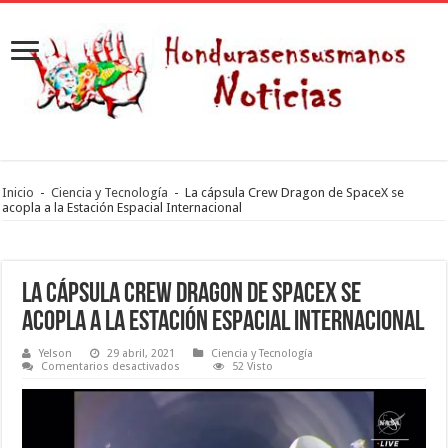
Inicio
-
Ciencia y Tecnología
-
La cápsula Crew Dragon de SpaceX se
acopla a la Estación Espacial Internacional
La cápsula Crew Dragon de SpaceX se
acopla a la Estación Espacial Internacional
Yelson
29 abril, 2021
Ciencia y Tecnología
en
Comentarios desactivados
52 Visto
La
cápsula
Crew
Dragon
de
SpaceX