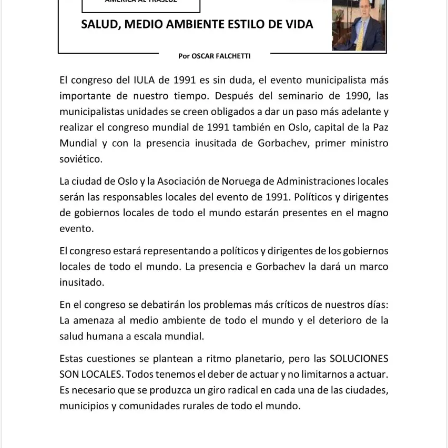
de
Vida,
23
de
febrero
de
1991,
Artículo
de
Don
Oscar
Falchetti
(QDDG)