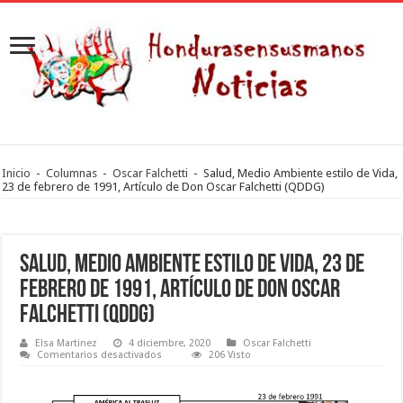
Inicio
-
Columnas
-
Oscar Falchetti
-
Salud, Medio Ambiente estilo de Vida,
23 de febrero de 1991, Artículo de Don Oscar Falchetti (QDDG)
Salud, Medio Ambiente estilo de Vida, 23 de
febrero de 1991, Artículo de Don Oscar
Falchetti (QDDG)
Elsa Martinez
4 diciembre, 2020
Oscar Falchetti
en
Comentarios desactivados
206 Visto
Salud,
Medio
Ambiente
estilo