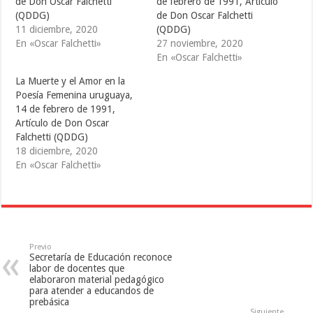
de Don Oscar Falchetti
de febrero de 1991, Artículo
t
b
l
e
o
r
(QDDG)
de Don Oscar Falchetti
r
o
(
(
k
S
11 diciembre, 2020
(QDDG)
S
(
e
En «Oscar Falchetti»
27 noviembre, 2020
e
S
a
a
e
b
En «Oscar Falchetti»
b
a
r
r
b
e
e
r
e
La Muerte y el Amor en la
e
e
n
Poesía Femenina uruguaya,
n
e
u
u
n
n
14 de febrero de 1991,
n
u
a
a
n
v
Artículo de Don Oscar
v
a
e
Falchetti (QDDG)
e
v
n
n
e
t
18 diciembre, 2020
t
n
a
a
t
n
En «Oscar Falchetti»
n
a
a
a
n
n
n
a
u
u
n
e
e
u
v
v
e
a
a
v
)
)
a
)
Previo
Secretaría de Educación reconoce
labor de docentes que
elaboraron material pedagógico
para atender a educandos de
prebásica
Siguiente